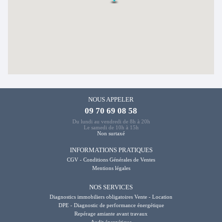
NOUS APPELER
09 70 69 08 58
Du lundi au vendredi de 8h à 20h
Le samedi de 10h à 15h
Non surtaxé
INFORMATIONS PRATIQUES
CGV - Conditions Générales de Ventes
Mentions légales
NOS SERVICES
Diagnostics immobiliers obligatoires Vente - Location
DPE - Diagnostic de performance énergétique
Repérage amiante avant travaux