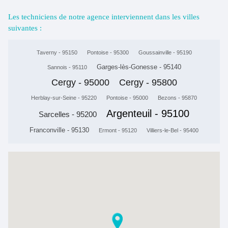
Les techniciens de notre agence interviennent dans les villes
suivantes :
Taverny - 95150
Pontoise - 95300
Goussainville - 95190
Garges-lès-Gonesse - 95140
Sannois - 95110
Cergy - 95000
Cergy - 95800
Herblay-sur-Seine - 95220
Pontoise - 95000
Bezons - 95870
Argenteuil - 95100
Sarcelles - 95200
Franconville - 95130
Ermont - 95120
Villiers-le-Bel - 95400