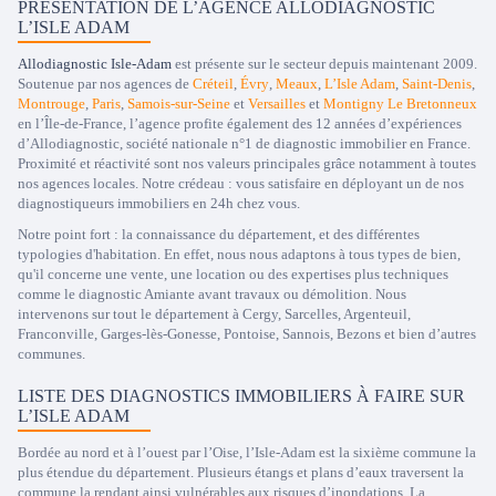
PRÉSENTATION DE L’AGENCE ALLODIAGNOSTIC
L’ISLE ADAM
Allodiagnostic Isle-Adam
est présente sur le secteur depuis maintenant 2009.
Soutenue par nos agences de
Créteil
,
Évry
,
Meaux
,
L’Isle Adam
,
Saint-Denis
,
Montrouge
,
Paris
,
Samois-sur-Seine
et
Versailles
et
Montigny Le Bretonneux
en l’Île-de-France, l’agence profite également des 12 années d’expériences
d’Allodiagnostic, société nationale n°1 de diagnostic immobilier en France.
Proximité et réactivité sont nos valeurs principales grâce notamment à toutes
nos agences locales. Notre crédeau : vous satisfaire en déployant un de nos
diagnostiqueurs immobiliers en 24h chez vous.
Notre point fort : la connaissance du département, et des différentes
typologies d'habitation. En effet, nous nous adaptons à tous types de bien,
qu'il concerne une vente, une location ou des expertises plus techniques
comme le diagnostic Amiante avant travaux ou démolition. Nous
intervenons sur tout le département à Cergy, Sarcelles, Argenteuil,
Franconville, Garges-lès-Gonesse, Pontoise, Sannois, Bezons et bien d’autres
communes.
LISTE DES DIAGNOSTICS IMMOBILIERS À FAIRE SUR
L’ISLE ADAM
Bordée au nord et à l’ouest par l’Oise, l’Isle-Adam est la sixième commune la
plus étendue du département. Plusieurs étangs et plans d’eaux traversent la
commune la rendant ainsi vulnérables aux risques d’inondations. La