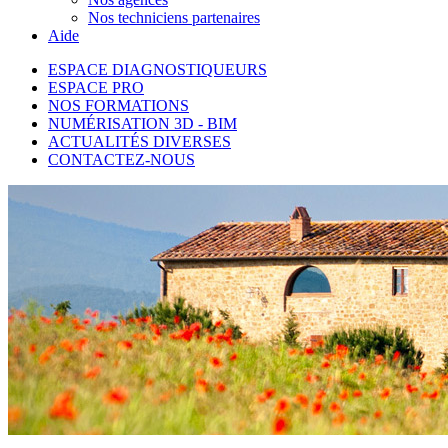
Nos techniciens partenaires
Aide
ESPACE DIAGNOSTIQUEURS
ESPACE PRO
NOS FORMATIONS
NUMÉRISATION 3D - BIM
ACTUALITÉS DIVERSES
CONTACTEZ-NOUS