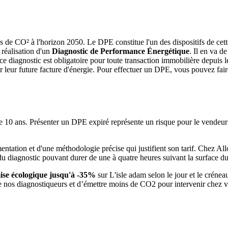
ons de CO² à l'horizon 2050. Le DPE constitue l'un des dispositifs de cet
 réalisation d'un
Diagnostic de Performance Énergétique
. Il en va 
, ce diagnostic est obligatoire pour toute transaction immobilière depuis l
leur future facture d'énergie. Pour effectuer un DPE, vous pouvez faire 
10 ans. Présenter un DPE expiré représente un risque pour le vendeur ou
entation et d'une méthodologie précise qui justifient son tarif. Chez A
du diagnostic pouvant durer de une à quatre heures suivant la surface du
ise écologique jusqu'à -35%
sur L'isle adam selon le jour et le crénea
 nos diagnostiqueurs et d’émettre moins de CO2 pour intervenir chez vou