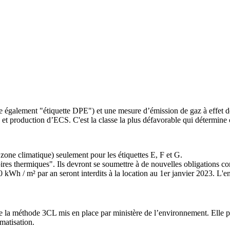
dite également "étiquette DPE") et une mesure d’émission de gaz à eff
et production d’ECS. C'est la classe la plus défavorable qui détermine 
et zone climatique) seulement pour les étiquettes E, F et G.
es thermiques". Ils devront se soumettre à de nouvelles obligations co
 kWh / m² par an seront interdits à la location au 1er janvier 2023. L'e
de la méthode 3CL mis en place par ministère de l’environnement. Elle
imatisation.