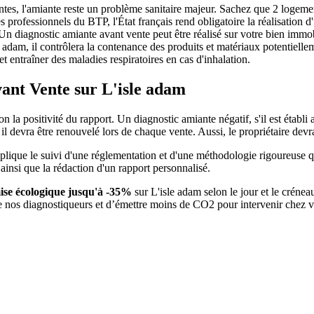
antes, l'amiante reste un problème sanitaire majeur. Sachez que 2 logeme
s professionnels du BTP, l'État français rend obligatoire la réalisation 
. Un diagnostic amiante avant vente peut être réalisé sur votre bien immo
dam, il contrôlera la contenance des produits et matériaux potentielle
t entraîner des maladies respiratoires en cas d'inhalation.
vant Vente sur L'isle adam
 la positivité du rapport. Un diagnostic amiante négatif, s'il est établi 
 il devra être renouvelé lors de chaque vente. Aussi, le propriétaire devra
lique le suivi d'une réglementation et d'une méthodologie rigoureuse qui
 ainsi que la rédaction d'un rapport personnalisé.
ise écologique jusqu'à -35%
sur L'isle adam selon le jour et le crénea
de nos diagnostiqueurs et d’émettre moins de CO2 pour intervenir chez 