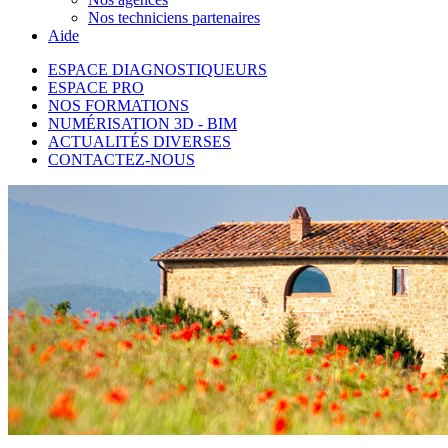
Nos techniciens partenaires
Aide
ESPACE DIAGNOSTIQUEURS
ESPACE PRO
NOS FORMATIONS
NUMÉRISATION 3D - BIM
ACTUALITÉS DIVERSES
CONTACTEZ-NOUS