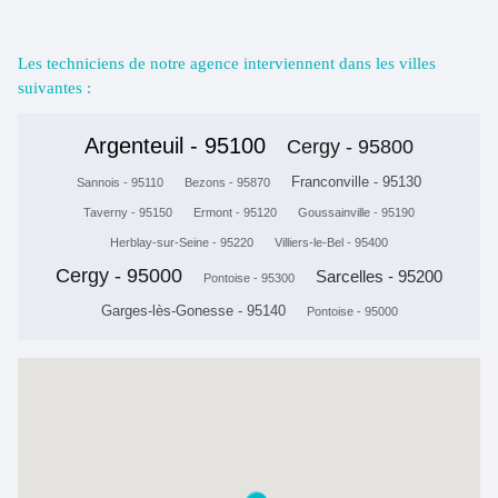
Les techniciens de notre agence interviennent dans les villes
suivantes :
Argenteuil - 95100
Cergy - 95800
Franconville - 95130
Sannois - 95110
Bezons - 95870
Taverny - 95150
Ermont - 95120
Goussainville - 95190
Herblay-sur-Seine - 95220
Villiers-le-Bel - 95400
Cergy - 95000
Sarcelles - 95200
Pontoise - 95300
Garges-lès-Gonesse - 95140
Pontoise - 95000