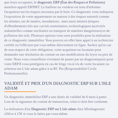
que leurs occupants, le
diagnostic ERP (État des Risques et Pollutions)
autrefois appelé ERNMT. Le bailleur ou vendeur est tenu d'informer
l'acquéreur sur les risques encourus par le bien. Ce diagnostic vous indiquera
l'exposition de votre appartement ou maison à des risques naturels comme
les séismes, raz de marées, inondations.. mais aussi miniers (risques
d'effondrements liés aux cavités souterraines, technologiques (activités
industrielles comme nucléaires ou transport de matières dangereuses) et de
pollution des sols. Plusieurs options vous sont possibles pour la réalisation
de ce diagnostic immobilier. Vous pouvez en effet faire appel à un technicien
certifié ou l'effectuer par vous-même directement en ligne. Sachez qu'en cas
de non-respect de cette obligation, votre acquéreur ou locataire peut
demander une résolution du contrat ou une modification du loyer ou prix de
vente. Nous vous conseillons vivement de passer par un diagnostiqueur pour
votre ERP.Il vous protègrera en cas de litige vis-à-vis de votre locataire ou
acheteur sur L'isle adam grâce à sa RC Pro (Responsabilité Civile
Professionnelle).
VALIDITÉ ET PRIX D'UN DIAGNOSTIC ERP SUR L'ISLE
ADAM
Un diagnostic immobilier ERP a une durée de validité de 6 mois à partir.
Lors de la signature du contrat de transaction, celui-ci doit être conforme.
La réalisation d'un
Diagnostic ERP sur L'isle adam
chez Allodiagnostic
s'élève à 15€ si vous le faites par vous-même.