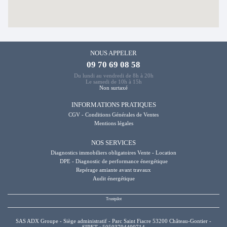
NOUS APPELER
09 70 69 08 58
Du lundi au vendredi de 8h à 20h
Le samedi de 10h à 15h
Non surtaxé
INFORMATIONS PRATIQUES
CGV - Conditions Générales de Ventes
Mentions légales
NOS SERVICES
Diagnostics immobiliers obligatoires Vente - Location
DPE - Diagnostic de performance énergétique
Repérage amiante avant travaux
Audit énergétique
SAS ADX Groupe - Siège administratif - Parc Saint Fiacre 53200 Château-Gontier -