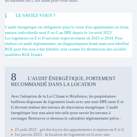
du bâtiment sur L'isle adam pour votre audit.
LE SAVIEZ-VOUS ?
L'audit énergétique est obligatoire pour la vente d'un appartement ou d'une
maison individuelle noté F ou G au DPE depuis le 1er avril 2023.
Les logements en E et D suivront respectivement en 2025 et 2034. Pour
réaliser cet audit réglementaire, un diagnostiqueur formé mais non labellisé
RGE peut être tout à fait habilité, tout comme les thermiciens des sociétés
qualifiées RGE Etudes.
L'AUDIT ÉNERGÉTIQUE, FORTEMENT
RECOMMANDÉ DANS LA LOCATION
Avec l'adoption de la Loi Climat et Résilience, les propriétaires-
bailleurs disposant de logements loués avec une note DPE entre E et
G devront réaliser des travaux de rénovation énergétique. L'audit
énergétique leur sera ainsi très utile pour savoir les travaux à
envisager. Retrouvez ci-dessous le calendrier réglementaire prévu :
25 août 2022 : gel des loyers des appartements et maison en F et G
1er janvier 2023 : la location de logements en G avec une