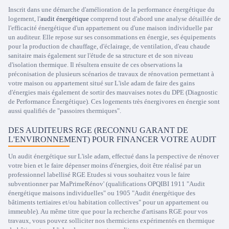
Inscrit dans une démarche d'amélioration de la performance énergétique du
logement, l'
audit énergétique
comprend tout d'abord une analyse détaillée de
l'efficacité énergétique d'un appartement ou d'une maison individuelle par
un auditeur. Elle repose sur ses consommations en énergie, ses équipements
pour la production de chauffage, d'éclairage, de ventilation, d'eau chaude
sanitaire mais également sur l'étude de sa structure et de son niveau
d'isolation thermique. Il résultera ensuite de ces observations la
préconisation de plusieurs scénarios de travaux de rénovation permettant à
votre maison ou appartement situé sur L'isle adam de faire des gains
d'énergies mais également de sortir des mauvaises notes du DPE (Diagnostic
de Performance Énergétique). Ces logements très énergivores en énergie sont
aussi qualifiés de "passoires thermiques".
DES AUDITEURS RGE (RECONNU GARANT DE
L'ENVIRONNEMENT) POUR FINANCER VOTRE AUDIT
Un audit énergétique sur L'isle adam, effectué dans la perspective de rénover
votre bien et le faire dépenser moins d'énergies, doit être réalisé par un
professionnel labellisé RGE Etudes si vous souhaitez vous le faire
subventionner par MaPrimeRénov' (qualifications OPQIBI 1911 "Audit
énergétique maisons individuelles" ou 1905 "Audit énergétique des
bâtiments tertiaires et/ou habitation collectives" pour un appartement ou
immeuble). Au même titre que pour la recherche d'artisans RGE pour vos
travaux, vous pouvez solliciter nos thermiciens expérimentés en thermique