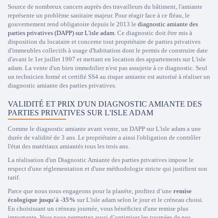
Source de nombreux cancers auprès des travailleurs du bâtiment, l'amiante
représente un problème sanitaire majeur. Pour réagir face à ce fléau, le
gouvernement rend obligatoire depuis le 2013 le
diagnostic amiante des
parties privatives (DAPP) sur L'isle adam
. Ce diagnostic doit être mis à
disposition du locataire et concerne tout propriétaire de parties privatives
d'immeubles collectifs à usage d'habitation dont le permis de construire date
d'avant le 1er juillet 1997 et mettant en location des appartements sur L'isle
adam. La vente d'un bien immobilier n'est pas assujetie à ce diagnostic. Seul
un technicien formé et certifié SS4 au risque amiante est autorisé à réaliser un
diagnostic amiante des parties privatives.
VALIDITÉ ET PRIX D'UN DIAGNOSTIC AMIANTE DES
PARTIES PRIVATIVES SUR L'ISLE ADAM
Comme le diagnostic amiante avant vente, un DAPP sur L'isle adam a une
durée de validité de 3 ans. Le propriétaire a ainsi l'obligation de contrôler
l'état des matériaux amiantés tous les trois ans.
La réalisation d'un Diagnostic Amiante des parties privatives impose le
respect d'une réglementation et d'une méthodologie stricte qui justifient son
tarif.
Parce que nous nous engageons pour la planète, profitez d’une
remise
écologique jusqu'à -35%
sur L'isle adam selon le jour et le créneau choisi.
En choisissant un créneau journée, vous bénéficiez d'une remise plus
importante. Vous nous permettez aussi d’optimiser les tournées de nos