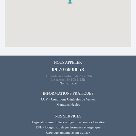
NOUS APPELER
09 70 69 08 58
Du lundi au vendredi de 8h à 20h
Le samedi de 10h à 15h
Non surtaxé
INFORMATIONS PRATIQUES
CGV - Conditions Générales de Ventes
Mentions légales
NOS SERVICES
Diagnostics immobiliers obligatoires Vente - Location
DPE - Diagnostic de performance énergétique
Repérage amiante avant travaux