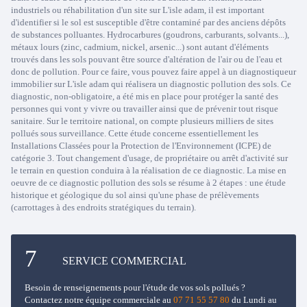
industriels ou réhabilitation d'un site sur L'isle adam, il est important
d'identifier si le sol est susceptible d'être contaminé par des anciens dépôts
de substances polluantes. Hydrocarbures (goudrons, carburants, solvants...),
métaux lours (zinc, cadmium, nickel, arsenic...) sont autant d'éléments
trouvés dans les sols pouvant être source d'altération de l'air ou de l'eau et
donc de pollution. Pour ce faire, vous pouvez faire appel à un diagnostiqueur
immobilier sur L'isle adam qui réalisera un diagnostic pollution des sols. Ce
diagnostic, non-obligatoire, a été mis en place pour protéger la santé des
personnes qui vont y vivre ou travailler ainsi que de prévenir tout risque
sanitaire. Sur le territoire national, on compte plusieurs milliers de sites
pollués sous surveillance. Cette étude concerne essentiellement les
Installations Classées pour la Protection de l'Environnement (ICPE) de
catégorie 3. Tout changement d'usage, de propriétaire ou arrêt d'activité sur
le terrain en question conduira à la réalisation de ce diagnostic. La mise en
oeuvre de ce diagnostic pollution des sols se résume à 2 étapes : une étude
historique et géologique du sol ainsi qu'une phase de prélèvements
(carrottages à des endroits stratégiques du terrain).
SERVICE COMMERCIAL
Besoin de renseignements pour l'étude de vos sols pollués ?
Contactez notre équipe commerciale au
07 71 55 57 80
du Lundi au