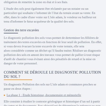
obligation de remettre la zone en état et à ses frais.
L’étude des sols peut également être réclamée par un notaire ou un
particulier qui souhaite s’informer de l’état du terrain avant sa vente. En
effet, dans le cadre d'une vente sur L'isle adam, le vendeur ou bailleur est
tenu d'informer le futur acquéreur de la qualité des sols.
Gestion des terre excavées
Le diagnostic pollution des sols vous permet de derterminer les fillières de
traitement des terres excavées en fonction de leur seuil de pollution. En effet,
si vous devez évacuer la terre excavée de votre terrain, elle sera
alors considérée comme un déchet qu’il faudra traiter. Réaliser un diagnostic
pollution des sols en amont des travaux vous permet de pallier à tout risque
d'arrêt de chantier vous évitant ainsi des pénalités de retard et la mise en
danger de votre personnel.
COMMENT SE DÉROULE LE DIAGNOSTIC POLLUTION
DU SOL ?
Un diagnostic Pollution des sols sur L'isle adam et communes proches se
passe en deux étapes :
La phase 1 : Etude historique, documentaire et mémorielle
Elle consiste à étudier le contexte géologique et historique d’un sol à partir
de cartes et de documents. Son objectif est de déterminer la présence ou non