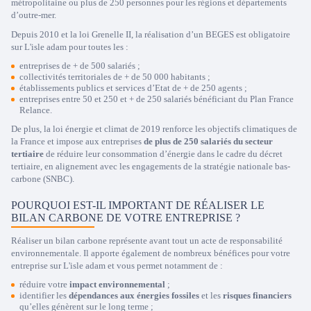
métropolitaine ou plus de 250 personnes pour les régions et départements
d’outre-mer.
Depuis 2010 et la loi Grenelle II, la réalisation d’un BEGES est obligatoire
sur L'isle adam pour toutes les :
entreprises de + de 500 salariés ;
collectivités territoriales de + de 50 000 habitants ;
établissements publics et services d’Etat de + de 250 agents ;
entreprises entre 50 et 250 et + de 250 salariés bénéficiant du Plan France
Relance.
De plus, la loi énergie et climat de 2019 renforce les objectifs climatiques de
la France et impose aux entreprises
de plus de 250 salariés du secteur
tertiaire
de réduire leur consommation d’énergie dans le cadre du décret
tertiaire, en alignement avec les engagements de la stratégie nationale bas-
carbone (SNBC).
POURQUOI EST-IL IMPORTANT DE RÉALISER LE
BILAN CARBONE DE VOTRE ENTREPRISE ?
Réaliser un bilan carbone représente avant tout un acte de responsabilité
environnementale. Il apporte également de nombreux bénéfices pour votre
entreprise sur L'isle adam et vous permet notamment de :
réduire votre
impact environnemental
;
identifier les
dépendances aux énergies fossiles
et les
risques financiers
qu’elles génèrent sur le long terme ;