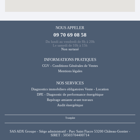
NOUS APPELER
09 70 69 08 58
Du lundi au vendredi de 8h à 20h
Le samedi de 10h à 15h
Non surtaxé
INFORMATIONS PRATIQUES
CGV - Conditions Générales de Ventes
Mentions légales
NOS SERVICES
Diagnostics immobiliers obligatoires Vente - Location
DPE - Diagnostic de performance énergétique
Repérage amiante avant travaux
Audit énergétique
SAS ADX Groupe - Siège administratif - Parc Saint Fiacre 53200 Château-Gontier -
SIRET : 50503704400714