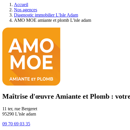
Accueil
Nos agences
Diagnostic immobilier L'Isle Adam
AMO MOE amiante et plomb L'isle adam
Maîtrise d'œuvre Amiante et Plomb : vot
11 ter, rue Bergeret
95290
L'isle adam
09 70 69 03 35