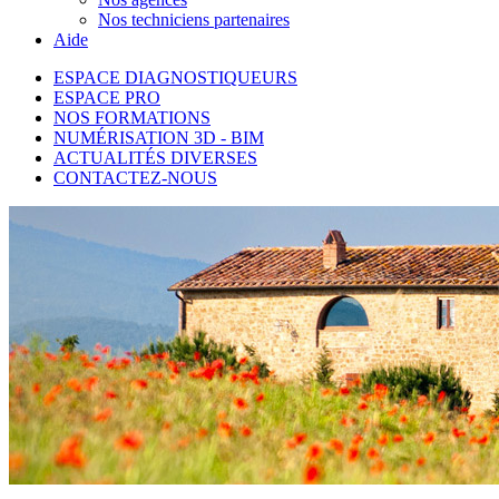
Nos techniciens partenaires
Aide
ESPACE DIAGNOSTIQUEURS
ESPACE PRO
NOS FORMATIONS
NUMÉRISATION 3D - BIM
ACTUALITÉS DIVERSES
CONTACTEZ-NOUS