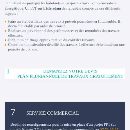
permettant de protéger les habitants ainsi que les travaux de rénovation
énergétique.
Un PPT sur L'isle adam
devra rendre compte de ces différents
aspects :
Faire un état des lieux des travaux à prévoir pour rénover l’immeuble. Il
devra être établi par ordre de priorité.
Réaliser un prévisionnel des performances et des retombées des travaux
effectués.
Etablir un chiffrage approximative du coût des travaux.
Constituer un calendrier détaillé des travaux à effectuer, échelonné sur une
période de dix ans.
DEMANDEZ VOTRE DEVIS
PLAN PLURIANNUEL DE TRAVAUX GRATUITEMENT
SERVICE COMMERCIAL
Besoin de renseignements pour la mise en place d'un projet PPT sur
votre bâtiment ? Contactez notre équipe commerciale au
07 71 55 57