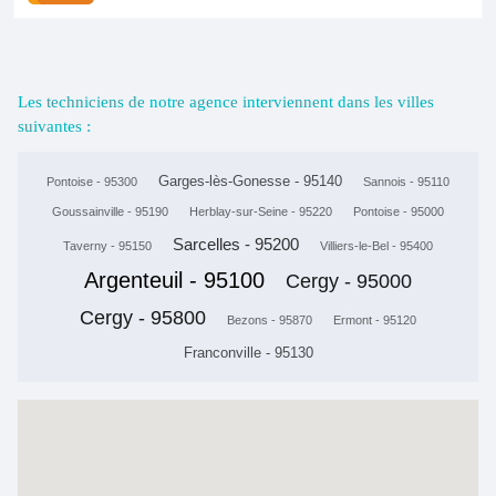
Les techniciens de notre agence interviennent dans les villes
suivantes :
Garges-lès-Gonesse - 95140
Pontoise - 95300
Sannois - 95110
Goussainville - 95190
Herblay-sur-Seine - 95220
Pontoise - 95000
Sarcelles - 95200
Taverny - 95150
Villiers-le-Bel - 95400
Argenteuil - 95100
Cergy - 95000
Cergy - 95800
Bezons - 95870
Ermont - 95120
Franconville - 95130