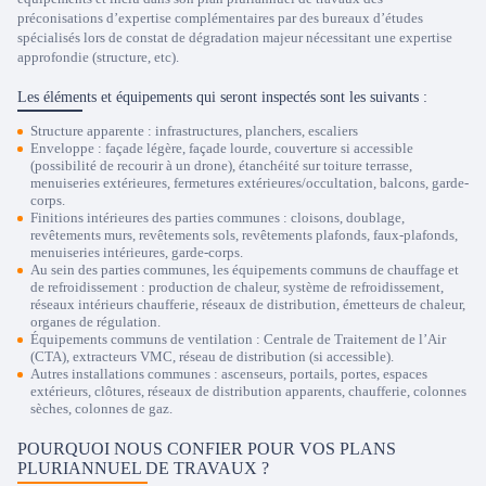
préconisations d’expertise complémentaires par des bureaux d’études
spécialisés lors de constat de dégradation majeur nécessitant une expertise
approfondie (structure, etc).
Les éléments et équipements qui seront inspectés sont les suivants :
Structure apparente : infrastructures, planchers, escaliers
Enveloppe : façade légère, façade lourde, couverture si accessible
(possibilité de recourir à un drone), étanchéité sur toiture terrasse,
menuiseries extérieures, fermetures extérieures/occultation, balcons, garde-
corps.
Finitions intérieures des parties communes : cloisons, doublage,
revêtements murs, revêtements sols, revêtements plafonds, faux-plafonds,
menuiseries intérieures, garde-corps.
Au sein des parties communes, les équipements communs de chauffage et
de refroidissement : production de chaleur, système de refroidissement,
réseaux intérieurs chaufferie, réseaux de distribution, émetteurs de chaleur,
organes de régulation.
Équipements communs de ventilation : Centrale de Traitement de l’Air
(CTA), extracteurs VMC, réseau de distribution (si accessible).
Autres installations communes : ascenseurs, portails, portes, espaces
extérieurs, clôtures, réseaux de distribution apparents, chaufferie, colonnes
sèches, colonnes de gaz.
POURQUOI NOUS CONFIER POUR VOS PLANS
PLURIANNUEL DE TRAVAUX ?