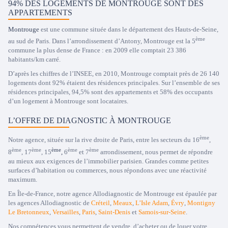
94% DES LOGEMENTS DE MONTROUGE SONT DES
APPARTEMENTS
Montrouge
est une commune située dans le département des Hauts-de-Seine,
ème
au sud de Paris. Dans l’arrondissement d’Antony, Montrouge est la 5
commune la plus dense de France : en 2009 elle comptait 23 386
habitants/km carré.
D’après les chiffres de l’INSEE, en 2010, Montrouge comptait près de 26 140
logements dont 92% étaient des résidences principales. Sur l’ensemble de ses
résidences principales, 94,5% sont des appartements et 58% des occupants
d’un logement à Montrouge sont locataires.
L’OFFRE DE DIAGNOSTIC À MONTROUGE
ème
Notre agence, située sur la rive droite de Paris, entre les secteurs du 16
,
ème
ème
ème
ème
ème
8
, 17
, 15
,
6
et 7
arrondissement, nous permet de répondre
au mieux aux exigences de l’immobilier parisien. Grandes comme petites
surfaces d’habitation ou commerces, nous répondons avec une réactivité
maximum.
En Île-de-France, notre agence Allodiagnostic de Montrouge est épaulée par
les agences Allodiagnostic de
Créteil
,
Meaux
,
L’Isle Adam
,
Évry
,
Montigny
Le Bretonneux
,
Versailles
,
Paris
,
Saint-Denis
et
Samois-sur-Seine
.
Nos compétences vous permettent de vendre, d’acheter ou de louer votre