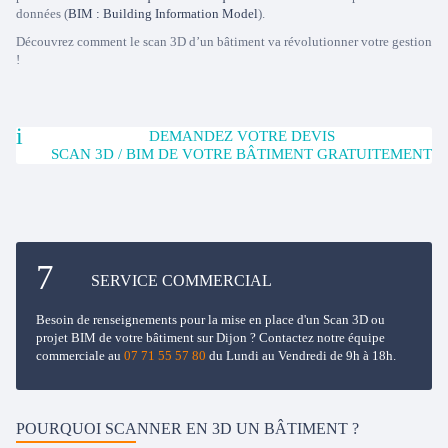
données (
BIM : Building Information Model
).
Découvrez comment le scan 3D d’un bâtiment va révolutionner votre gestion
!
DEMANDEZ VOTRE DEVIS
SCAN 3D / BIM DE VOTRE BÂTIMENT GRATUITEMENT
SERVICE COMMERCIAL
Besoin de renseignements pour la mise en place d'un Scan 3D ou
projet BIM de votre bâtiment sur Dijon ? Contactez notre équipe
commerciale au
07 71 55 57 80
du Lundi au Vendredi de 9h à 18h.
POURQUOI SCANNER EN 3D UN BÂTIMENT ?