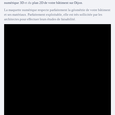
numérique 3D
et du
plan 2D de votre bâtiment sur Dijon
.
La maquette numérique respecte parfaitement la géométrie de votre bâtiment
et ses matériaux. Parfaitement exploitable, elle est très sollicitée par les
architectes pour effectuer leurs études de faisabilité.