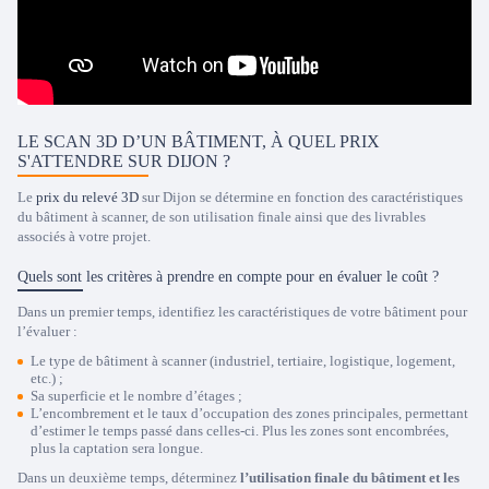
LE SCAN 3D D’UN BÂTIMENT, À QUEL PRIX
S'ATTENDRE SUR DIJON ?
Le
prix du relevé 3D
sur Dijon se détermine en fonction des caractéristiques
du bâtiment à scanner, de son utilisation finale ainsi que des livrables
associés à votre projet.
Quels sont les critères à prendre en compte pour en évaluer le coût ?
Dans un premier temps, identifiez les caractéristiques de votre bâtiment pour
l’évaluer :
Le type de bâtiment à scanner (industriel, tertiaire, logistique, logement,
etc.) ;
Sa superficie et le nombre d’étages ;
L’encombrement et le taux d’occupation des zones principales, permettant
d’estimer le temps passé dans celles-ci. Plus les zones sont encombrées,
plus la captation sera longue.
Dans un deuxième temps, déterminez
l’utilisation finale du bâtiment et les