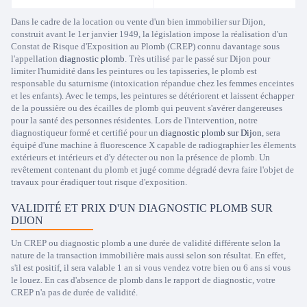
Dans le cadre de la location ou vente d'un bien immobilier sur Dijon,
construit avant le 1er janvier 1949, la législation impose la réalisation d'un
Constat de Risque d'Exposition au Plomb (CREP) connu davantage sous
l'appellation
diagnostic plomb
. Très utilisé par le passé sur Dijon pour
limiter l'humidité dans les peintures ou les tapisseries, le plomb est
responsable du saturnisme (intoxication répandue chez les femmes enceintes
et les enfants). Avec le temps, les peintures se détériorent et laissent échapper
de la poussière ou des écailles de plomb qui peuvent s'avérer dangereuses
pour la santé des personnes résidentes. Lors de l'intervention, notre
diagnostiqueur formé et certifié pour un
diagnostic plomb sur Dijon
, sera
équipé d'une machine à fluorescence X capable de radiographier les élements
extérieurs et intérieurs et d'y détecter ou non la présence de plomb. Un
revêtement contenant du plomb et jugé comme dégradé devra faire l'objet de
travaux pour éradiquer tout risque d'exposition.
VALIDITÉ ET PRIX D'UN DIAGNOSTIC PLOMB SUR
DIJON
Un CREP ou diagnostic plomb a une durée de validité différente selon la
nature de la transaction immobilière mais aussi selon son résultat. En effet,
s'il est positif, il sera valable 1 an si vous vendez votre bien ou 6 ans si vous
le louez. En cas d'absence de plomb dans le rapport de diagnostic, votre
CREP n'a pas de durée de validité.