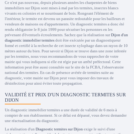
Ce n'est pas nouveau, depuis plusieurs années les charpentes de biens
immobiliers sur Dijon sont mises à mal par les termites, insectes blancs
vivants en colonies et se nourrissant de bois. Rongeant l'élément de
l'intérieur, le termite est devenu un parasite redoutable pour les bailleurs et
vendeurs de maisons ou d'appartements. Un diagnostic termites a donc été
rendu obligatoire le 8 juin 1999 pour sécuriser les personnes en les
prévenant d'éventuels écroulements. Sachez que la réalisation sur
Dijon d'un
diagnostic immobilier termites
doit être exécutée par un diagnostiqueur
formé et certifié à la recherche de cet insecte xylophage dans un rayon de 10
mètres autour du bien. Pour savoir si Dijon se trouve dans une zone infestée
par les termites, nous vous recommandons de vous rapprocher de votre
mairie qui vous indiquera si elle est régie par un arrêté préfectoral. Cette
information peut être aussi consultée sur le site de la FCBA, l'observatoire
national des termites. En cas de présence avérée de termites suite au
diagnostic, votre mairie sur Dijon peut vous imposer des travaux de
désinfection pour ainsi éviter toute propagation.
VALIDITÉ ET PRIX D'UN DIAGNOSTIC TERMITES SUR
DIJON
Un diagnostic immobilier termites a une durée de validité de 6 mois à
compter de son établissement. Si ce délai est dépassé, vous devez demander
une réactualisation du diagnostic.
La réalisation d'un
Diagnostic termites sur Dijon
exige le suivi d'une