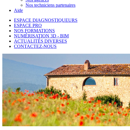
Nos techniciens partenaires
Aide
ESPACE DIAGNOSTIQUEURS
ESPACE PRO
NOS FORMATIONS
NUMÉRISATION 3D - BIM
ACTUALITÉS DIVERSES
CONTACTEZ-NOUS