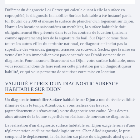
Différent du diagnostic Loi Carrez qui calcule quant à elle la surface en
copropriété, le diagnostic immobilier Surface habitable a été instauré par la
loi Boutin de 2009 et mesure la surface de plancher d'un logement sur Dijon.
Hormis les locations saisonnières ou meublées, la surface habitable doit
obligatoirement être présente dans tous les contrats de location (maisons
comme appartements) lors de la signature du bail. Sur Dijon comme dans
toutes les autres villes du territoire national, ce diagnostic n'inclut pas la
superficie des vérandas, garages, terrasses ou sous-sols. Sachez que la mise en
vente d'un bien immobilier n'est pas concernée par l'établissement de ce
diagnostic. Pour mesurer efficacement sur Dijon votre surface habitable, nous
vous recommandons de faire réaliser cette prestation par un diagnostiqueur
habilité, ce qui vous permettra de sécuriser votre mise en location.
VALIDITÉ ET PRIX D'UN DIAGNOSTIC SURFACE
HABITABLE SUR DIJON
Un
diagnostic immobilier Surface habitable sur Dijon
a une durée de validité
illimitée dans le temps. Attention, si vous réalisez des travaux
(agrandissement ou rénovation), votre diagnostic sera caduc. Vous devrez
alors attester de la bonne superficie en réalisant de nouveau ce diagnsotic.
La réalisation d'un diagnostic surface habitable sur Dijon exige le suivi d'une
réglementation et d'une méthodologie stricte. Chez Allodiagnostic, le prix
comprend le déplacement, la réalisation sur place du diagnostic ainsi que la