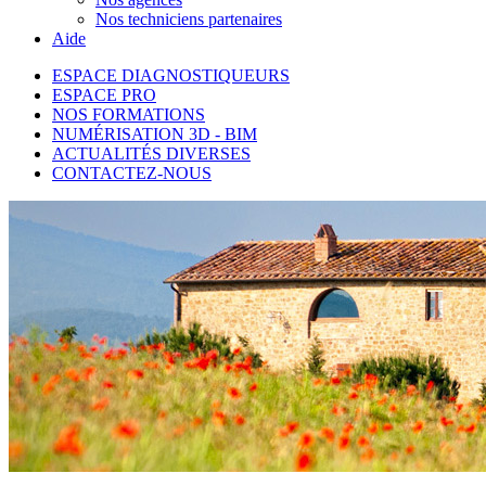
Nos techniciens partenaires
Aide
ESPACE DIAGNOSTIQUEURS
ESPACE PRO
NOS FORMATIONS
NUMÉRISATION 3D - BIM
ACTUALITÉS DIVERSES
CONTACTEZ-NOUS