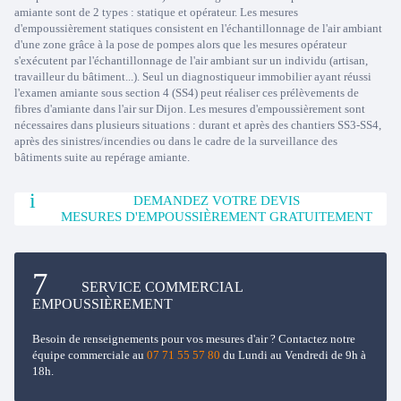
amiante sont de 2 types : statique et opérateur. Les mesures
d'empoussièrement statiques consistent en l'échantillonnage de l'air ambiant
d'une zone grâce à la pose de pompes alors que les mesures opérateur
s'exécutent par l'échantillonnage de l'air ambiant sur un individu (artisan,
travailleur du bâtiment...). Seul un diagnostiqueur immobilier ayant réussi
l'examen amiante sous section 4 (SS4) peut réaliser ces prélèvements de
fibres d'amiante dans l'air sur Dijon. Les mesures d'empoussièrement sont
nécessaires dans plusieurs situations : durant et après des chantiers SS3-SS4,
après des sinistres/incendies ou dans le cadre de la surveillance des
bâtiments suite au repérage amiante.
DEMANDEZ VOTRE DEVIS
MESURES D'EMPOUSSIÈREMENT GRATUITEMENT
SERVICE COMMERCIAL
EMPOUSSIÈREMENT
Besoin de renseignements pour vos mesures d'air ? Contactez notre
équipe commerciale au
07 71 55 57 80
du Lundi au Vendredi de 9h à
18h.