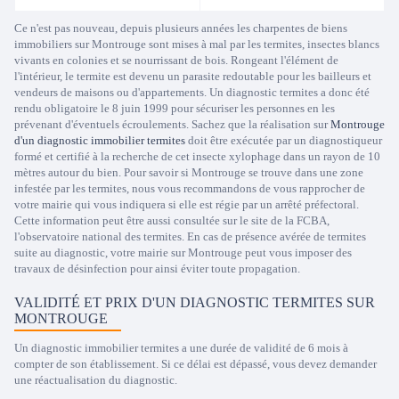
Ce n'est pas nouveau, depuis plusieurs années les charpentes de biens
immobiliers sur Montrouge sont mises à mal par les termites, insectes blancs
vivants en colonies et se nourrissant de bois. Rongeant l'élément de
l'intérieur, le termite est devenu un parasite redoutable pour les bailleurs et
vendeurs de maisons ou d'appartements. Un diagnostic termites a donc été
rendu obligatoire le 8 juin 1999 pour sécuriser les personnes en les
prévenant d'éventuels écroulements. Sachez que la réalisation sur
Montrouge
d'un diagnostic immobilier termites
doit être exécutée par un diagnostiqueur
formé et certifié à la recherche de cet insecte xylophage dans un rayon de 10
mètres autour du bien. Pour savoir si Montrouge se trouve dans une zone
infestée par les termites, nous vous recommandons de vous rapprocher de
votre mairie qui vous indiquera si elle est régie par un arrêté préfectoral.
Cette information peut être aussi consultée sur le site de la FCBA,
l'observatoire national des termites. En cas de présence avérée de termites
suite au diagnostic, votre mairie sur Montrouge peut vous imposer des
travaux de désinfection pour ainsi éviter toute propagation.
VALIDITÉ ET PRIX D'UN DIAGNOSTIC TERMITES SUR
MONTROUGE
Un diagnostic immobilier termites a une durée de validité de 6 mois à
compter de son établissement. Si ce délai est dépassé, vous devez demander
une réactualisation du diagnostic.