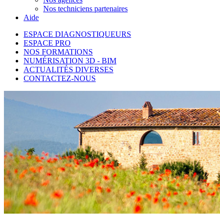
Nos techniciens partenaires
Aide
ESPACE DIAGNOSTIQUEURS
ESPACE PRO
NOS FORMATIONS
NUMÉRISATION 3D - BIM
ACTUALITÉS DIVERSES
CONTACTEZ-NOUS