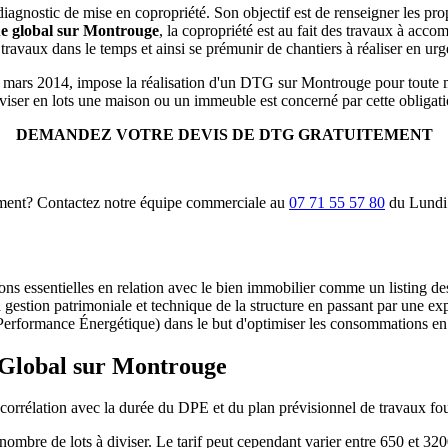
diagnostic de mise en copropriété. Son objectif est de renseigner les pr
ue global sur Montrouge
, la copropriété est au fait des travaux à acco
t travaux dans le temps et ainsi se prémunir de chantiers à réaliser en 
u 27 mars 2014, impose la réalisation d'un DTG sur Montrouge pour tout
diviser en lots une maison ou un immeuble est concerné par cette obligati
DEMANDEZ VOTRE DEVIS DE DTG GRATUITEMENT
timent? Contactez notre équipe commerciale au
07 71 55 57 80
du Lundi 
ons essentielles en relation avec le bien immobilier comme un listing d
a gestion patrimoniale et technique de la structure en passant par une 
Performance Énergétique) dans le but d'optimiser les consommations en
e Global sur Montrouge
corrélation avec la durée du DPE et du plan prévisionnel de travaux fou
u nombre de lots à diviser. Le tarif peut cependant varier entre 650 et 