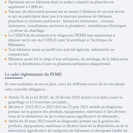
Opération sur un bâtiment dont la surface cumulée au plancher est
supérieure à 1 000 m².
Travaux de rénovation portant sur au moins 2 éléments de second œuvre,
et qui ne participent donc pas à la structure porteuse du bâtiment :
planchers et cloisons extérieures ; huisseries extérieures ; cloisons
intérieures ; installations sanitaires et plomberie ; installations électriques
; système de chauffage.
Le CERFA de récolement et le diagnostic PEMD sont maintenant à
déposer sur le site du CSTB (Centre Scientifique et Technique du
Bâtiment).
Tout bâtiment ayant accueilli une activité agricole, industrielle ou
commerciale.
Bâtiment ayant été le siège d’une utilisation, du stockage, de la fabrication
Trustpilot
ou de la distribution d’une ou plusieurs substances dangereuses.
Le cadre réglementaire du PEMD
Si vous souhaitez en savoir plus, voici les différents textes de loi encadrant
cette nouvelle obligation :
Article 51 de la loi AGEC du 10 février 2020 relative à la lutte contre le
gaspillage et à l’économie circulaire ;
Décrets n° 2021-821 et 2021-822 du 25 juin 2021 relatifs au diagnostic
portant sur la gestion des produits, équipements, matériaux et des déchets
issus de la démolition ou de la rénovation significative de bâtiments ;
Arrêté du 26 mars 2023 relatif au diagnostic portant sur la gestion des
produits, équipements, matériaux et déchets issus de la démolition ou de la
rénovation significative de catégories de bâtiments et abrogeant l'arrêté du