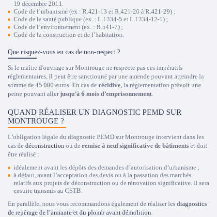
19 décembre 2011.
Code de l’urbanisme (ex : R.421-13 et R.421-26 à R.421-29) ;
Code de la santé publique (ex. : L.1334-5 et L.1334-12-1) ;
Code de l’environnement (ex. : R.541-7) ;
Code de la construction et de l’habitation.
Que risquez-vous en cas de non-respect ?
Si le maître d'ouvrage sur Montrouge ne respecte pas ces impératifs
réglementaires, il peut être sanctionné par une amende pouvant atteindre la
somme de 45 000 euros. En cas de
récidive
, la réglementation prévoit une
peine pouvant aller
jusqu’à 6 mois d’emprisonnement
.
QUAND RÉALISER UN DIAGNOSTIC PEMD SUR
MONTROUGE ?
L’obligation légale du diagnostic PEMD sur Montrouge intervient dans les
cas de
déconstruction
ou de
remise à neuf significative de bâtiments
et doit
être réalisé :
idéalement avant les dépôts des demandes d’autorisation d’urbanisme ;
à défaut, avant l’acceptation des devis ou à la passation des marchés
relatifs aux projets de déconstruction ou de rénovation significative. Il sera
ensuite transmis au CSTB.
En parallèle, nous vous recommandons également de réaliser les
diagnostics
de repérage de l’amiante et du plomb avant démolition
.