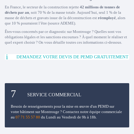
En France, le secteur de la construction rejette
42 millions de tonnes de
déchets par an
, soit 70 % de la masse totale. Aujourd’hui, seul 1 % de la
masse de déchets et gravats issue de la déconstruction est
réemployé
, alors
que 10 % pourraient l’être (source ADEME).
Êtes-vous concernés par ce diagnostic sur Montrouge ? Quelles sont vos
obligations légales et les sanctions encourues ? À quel moment le réaliser et
quel expert choisir ? On vous détaille toutes ces informations ci-dessous.
DEMANDEZ VOTRE DEVIS DE PEMD GRATUITEMENT
SERVICE COMMERCIAL
Besoin de renseignements pour la mise en œuvre d'un PEMD sur
votre bâtiment sur Montrouge ? Contactez notre équipe commerciale
au
07 71 55 57 80
du Lundi au Vendredi de 9h à 18h.