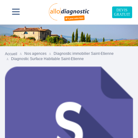
DEVIS
GRATUIT
Nos agences
Diagnostic immobilier Saint-Etienne
Accueil
Diagnostic Surface Habitable Saint-Etienne