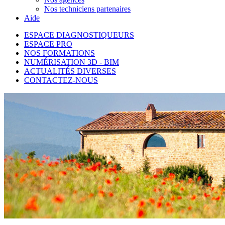
Nos techniciens partenaires
Aide
ESPACE DIAGNOSTIQUEURS
ESPACE PRO
NOS FORMATIONS
NUMÉRISATION 3D - BIM
ACTUALITÉS DIVERSES
CONTACTEZ-NOUS