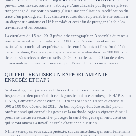
prévoir tous travaux routiers : rabotage d’une chaussée publique ou privée,
tronçonnage d’une portion pour y glisser une canalisation, modification du
tracé d’un parking, etc. Tout chantier routier doit au préalable être soumis à
un diagnostic amiante et HAP enrobés et ceci afin de protéger à la fois les
travailleurs et les piétons.
La circulaire du 15 mai 2013 prévoit de cartographier l’ensemble du réseau
routier national non concédé, soit 12 000 km d’autoroutes et routes
nationales, pour localiser précisément les enrobés amiantifères. Au-delà de
cette circulaire, l’amiante peut également être recelée dans les 400 000 km
de chaussées relevant des conseils généraux ou des 550 000 km de voies
communales du territoire... sans compter l’ensemble des voies privées.
QUI PEUT REALISER UN RAPPORT AMIANTE
ENROBÉS ET HAP ?
Seul un diagnostiqueur immobilier certifié et formé au risque amiante peut
inspecter un bien pour établir ce diagnostic amiante enrobés puis HAP. Selon
l’INRS, l’amiante c’est environ 3 000 décès par an en France et encore 50
000 à 100 000 décès d’ici 2025. Un bon repérage doit être réalisé par un
professionnel qui connaît les gestes et la méthodologie en vigueur. Ainsi il
pourra se mettre en sécurité et protéger la santé des gens qui l'entourent ou
qui seront amenés à travailler sur le chantier en question.
N'intervenez pas, sous aucun prétexte, sur ces matériaux qui sont réellements