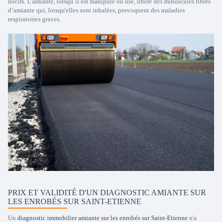
nocifs. L'amiante, lorsqu’il est manipulé ou usé, libére des minuscules fibres
d’amiante qui, lorsqu'elles sont inhalées, provoquent des maladies
respiratoires graves.
PRIX ET VALIDITÉ D'UN DIAGNOSTIC AMIANTE SUR
LES ENROBÉS SUR SAINT-ETIENNE
Un
diagnostic immobilier amiante sur les enrobés sur Saint-Etienne
n'a