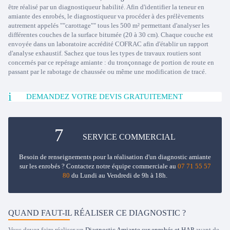
être réalisé par un diagnostiqueur habilité. Afin d'identifier la teneur en
amiante des enrobés, le diagnostiqueur va procéder à des prélèvements
autrement appelés ""carottage"" tous les 500 m² permettant d'analyser les
différentes couches de la surface bitumée (20 à 30 cm). Chaque couche est
envoyée dans un laboratoire accrédité COFRAC afin d'établir un rapport
d'analyse exhaustif. Sachez que tous les types de travaux routiers sont
concernés par ce repérage amiante : du tronçonnage de portion de route en
passant par le rabotage de chaussée ou même une modification de tracé.
DEMANDEZ VOTRE DEVIS GRATUITEMENT
SERVICE COMMERCIAL
Besoin de renseignements pour la réalisation d'un diagnostic amiante
sur les enrobés ? Contactez notre équipe commerciale au
07 71 55 57
80
du Lundi au Vendredi de 9h à 18h.
QUAND FAUT-IL RÉALISER CE DIAGNOSTIC ?
Vous devez faire réaliser un
Diagnostic Amiante sur enrobés et HAP
avant de