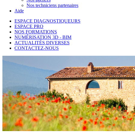
Nos techniciens partenaires
Aide
ESPACE DIAGNOSTIQUEURS
ESPACE PRO
NOS FORMATIONS
NUMÉRISATION 3D - BIM
ACTUALITÉS DIVERSES
CONTACTEZ-NOUS