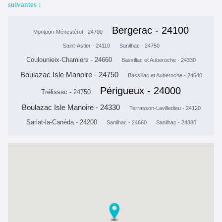
suivantes :
Bergerac - 24100
Montpon-Ménestérol - 24700
Saint-Astier - 24110
Sanilhac - 24750
Coulounieix-Chamiers - 24660
Bassillac et Auberoche - 24330
Boulazac Isle Manoire - 24750
Bassillac et Auberoche - 24640
Périgueux - 24000
Trélissac - 24750
Boulazac Isle Manoire - 24330
Terrasson-Lavilledieu - 24120
Sarlat-la-Canéda - 24200
Sanilhac - 24660
Sanilhac - 24380