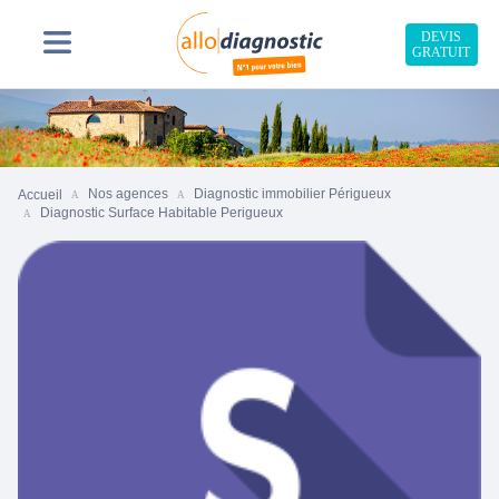
DEVIS
GRATUIT
Nos agences
Diagnostic immobilier Périgueux
Accueil
Diagnostic Surface Habitable Perigueux