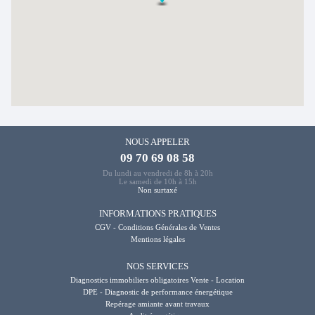
NOUS APPELER
09 70 69 08 58
Du lundi au vendredi de 8h à 20h
Le samedi de 10h à 15h
Non surtaxé
INFORMATIONS PRATIQUES
CGV - Conditions Générales de Ventes
Mentions légales
NOS SERVICES
Diagnostics immobiliers obligatoires Vente - Location
DPE - Diagnostic de performance énergétique
Repérage amiante avant travaux