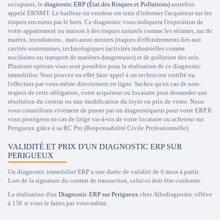
occupants, le
diagnostic ERP (État des Risques et Pollutions)
autrefois
appelé ERNMT. Le bailleur ou vendeur est tenu d'informer l'acquéreur sur les
risques encourus par le bien. Ce diagnostic vous indiquera l'exposition de
votre appartement ou maison à des risques naturels comme les séismes, raz de
marées, inondations.. mais aussi miniers (risques d'effondrements liés aux
cavités souterraines, technologiques (activités industrielles comme
nucléaires ou transport de matières dangereuses) et de pollution des sols.
Plusieurs options vous sont possibles pour la réalisation de ce diagnostic
immobilier. Vous pouvez en effet faire appel à un technicien certifié ou
l'effectuer par vous-même directement en ligne. Sachez qu'en cas de non-
respect de cette obligation, votre acquéreur ou locataire peut demander une
résolution du contrat ou une modification du loyer ou prix de vente. Nous
vous conseillons vivement de passer par un diagnostiqueur pour votre ERP.Il
vous protègrera en cas de litige vis-à-vis de votre locataire ou acheteur sur
Perigueux grâce à sa RC Pro (Responsabilité Civile Professionnelle).
VALIDITÉ ET PRIX D'UN DIAGNOSTIC ERP SUR
PERIGUEUX
Un diagnostic immobilier ERP a une durée de validité de 6 mois à partir.
Lors de la signature du contrat de transaction, celui-ci doit être conforme.
La réalisation d'un
Diagnostic ERP sur Perigueux
chez Allodiagnostic s'élève
à 15€ si vous le faites par vous-même.