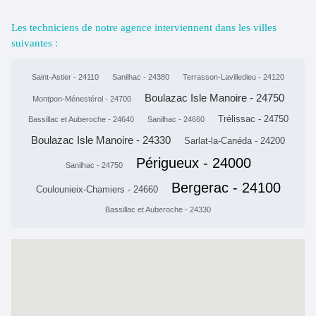
Les techniciens de notre agence interviennent dans les villes
suivantes :
Saint-Astier - 24110
Sanilhac - 24380
Terrasson-Lavilledieu - 24120
Boulazac Isle Manoire - 24750
Montpon-Ménestérol - 24700
Trélissac - 24750
Bassillac et Auberoche - 24640
Sanilhac - 24660
Boulazac Isle Manoire - 24330
Sarlat-la-Canéda - 24200
Périgueux - 24000
Sanilhac - 24750
Bergerac - 24100
Coulounieix-Chamiers - 24660
Bassillac et Auberoche - 24330