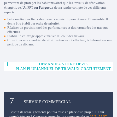
permettant de protéger les habitants ainsi que les travaux de rénovation
énergétique.
Un PPT sur Perigueux
devra rendre compte de ces différents
aspects :
Faire un état des lieux des travaux à prévoir pour rénover l’immeuble. Il
devra être établi par ordre de priorité.
Réaliser un prévisionnel des performances et des retombées des travaux
effectués.
Etablir un chiffrage approximative du coût des travaux.
Constituer un calendrier détaillé des travaux à effectuer, échelonné sur une
période de dix ans.
DEMANDEZ VOTRE DEVIS
PLAN PLURIANNUEL DE TRAVAUX GRATUITEMENT
SERVICE COMMERCIAL
Besoin de renseignements pour la mise en place d'un projet PPT sur
votre bâtiment ? Contactez notre équipe commerciale au
07 71 55 57