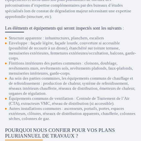
préconisations d’expertise complémentaires par des bureaux d’études
spécialisés lors de constat de dégradation majeur nécessitant une expertise
approfondie (structure, etc).
Les éléments et équipements qui seront inspectés sont les suivants :
Structure apparente : infrastructures, planchers, escaliers
Enveloppe : façade légère, façade lourde, couverture si accessible
(possibilité de recourir à un drone), étanchéité sur toiture terrasse,
menuiseries extérieures, fermetures extérieures/occultation, balcons, garde-
corps.
Finitions intérieures des parties communes : cloisons, doublage,
revêtements murs, revêtements sols, revêtements plafonds, faux-plafonds,
menuiseries intérieures, garde-corps.
Au sein des parties communes, les équipements communs de chauffage et
de refroidissement : production de chaleur, système de refroidissement,
réseaux intérieurs chaufferie, réseaux de distribution, émetteurs de chaleur,
organes de régulation.
Équipements communs de ventilation : Centrale de Traitement de l’Air
(CTA), extracteurs VMC, réseau de distribution (si accessible).
Autres installations communes : ascenseurs, portails, portes, espaces
extérieurs, clôtures, réseaux de distribution apparents, chaufferie, colonnes
sèches, colonnes de gaz.
POURQUOI NOUS CONFIER POUR VOS PLANS
PLURIANNUEL DE TRAVAUX ?