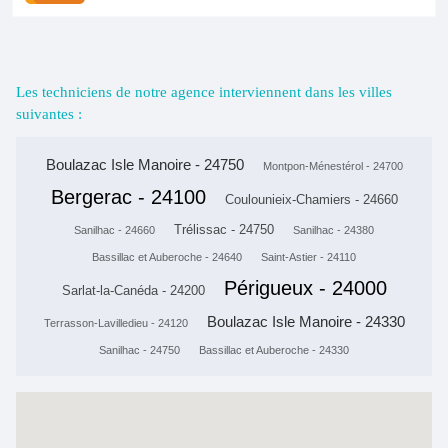
Les techniciens de notre agence interviennent dans les villes
suivantes :
Boulazac Isle Manoire - 24750
Montpon-Ménestérol - 24700
Bergerac - 24100
Coulounieix-Chamiers - 24660
Trélissac - 24750
Sanilhac - 24660
Sanilhac - 24380
Bassillac et Auberoche - 24640
Saint-Astier - 24110
Périgueux - 24000
Sarlat-la-Canéda - 24200
Boulazac Isle Manoire - 24330
Terrasson-Lavilledieu - 24120
Sanilhac - 24750
Bassillac et Auberoche - 24330