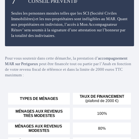
CONSEIL PRÉVENTIF
Seules les personnes morales telles que les SCI (Société Civiles
Immobilières) et les nus-propriétaires sont inéligibles au MAR. Quant
aux propriétaires en indivision, l’accès à Mon Accompagnateur
Rénov’ sera soumis à la signature d’une attestation sur l’honneur par
la totalité des indivisaires.
Pour vous soutenir dans cette démarche, la prestation d’
accompagnement
MAR sur Perigueux
peut être financée tout ou partie par l’Anah en fonction
de votre revenu fiscal de référence et dans la limite de 2000 euros TTC
maximum :
TAUX DE FINANCEMENT
TYPES DE MÉNAGES
(plafond de 2000 €)
MÉNAGES AUX REVENUS
100%
TRÈS MODESTES
MÉNAGES AUX REVENUS
80%
MODESTES