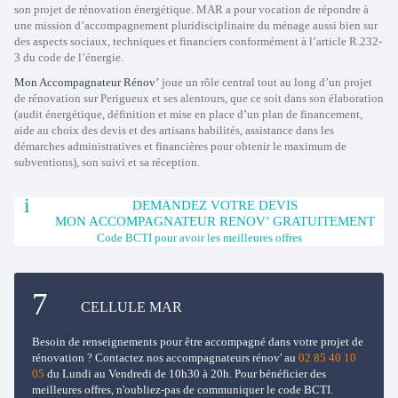
son projet de rénovation énergétique. MAR a pour vocation de répondre à
une mission d’accompagnement pluridisciplinaire du ménage aussi bien sur
des aspects sociaux, techniques et financiers conformément à l’article R.232-
3 du code de l’énergie.
Mon Accompagnateur Rénov’
joue un rôle central tout au long d’un projet
de rénovation sur Perigueux et ses alentours, que ce soit dans son élaboration
(audit énergétique, définition et mise en place d’un plan de financement,
aide au choix des devis et des artisans habilités, assistance dans les
démarches administratives et financières pour obtenir le maximum de
subventions), son suivi et sa réception.
DEMANDEZ VOTRE DEVIS
MON ACCOMPAGNATEUR RENOV’ GRATUITEMENT
Code BCTI pour avoir les meilleures offres
CELLULE MAR
Besoin de renseignements pour être accompagné dans votre projet de
rénovation ? Contactez nos accompagnateurs rénov' au
02 85 40 10
05
du Lundi au Vendredi de 10h30 à 20h. Pour bénéficier des
meilleures offres, n'oubliez-pas de communiquer le code BCTI.