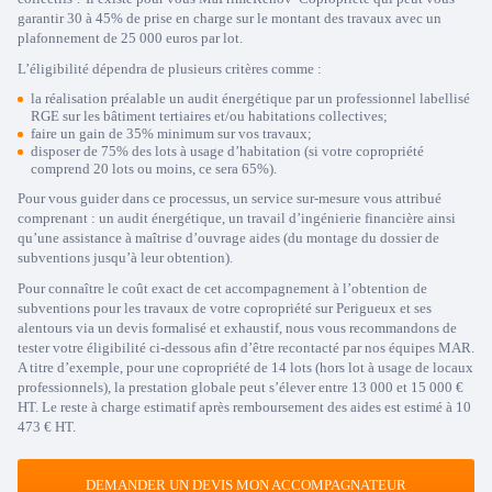
garantir 30 à 45% de prise en charge sur le montant des travaux avec un
plafonnement de 25 000 euros par lot.
L’éligibilité dépendra de plusieurs critères comme :
la réalisation préalable un audit énergétique par un professionnel labellisé
RGE sur les bâtiment tertiaires et/ou habitations collectives;
faire un gain de 35% minimum sur vos travaux;
disposer de 75% des lots à usage d’habitation (si votre copropriété
comprend 20 lots ou moins, ce sera 65%).
Pour vous guider dans ce processus, un service sur-mesure vous attribué
comprenant : un audit énergétique, un travail d’ingénierie financière ainsi
qu’une assistance à maîtrise d’ouvrage aides (du montage du dossier de
subventions jusqu’à leur obtention).
Pour connaître le coût exact de cet accompagnement à l’obtention de
subventions pour les travaux de votre copropriété sur Perigueux et ses
alentours via un devis formalisé et exhaustif, nous vous recommandons de
tester votre éligibilité ci-dessous afin d’être recontacté par nos équipes MAR.
A titre d’exemple, pour une copropriété de 14 lots (hors lot à usage de locaux
professionnels), la prestation globale peut s’élever entre 13 000 et 15 000 €
HT. Le reste à charge estimatif après remboursement des aides est estimé à 10
473 € HT.
DEMANDER UN DEVIS MON ACCOMPAGNATEUR