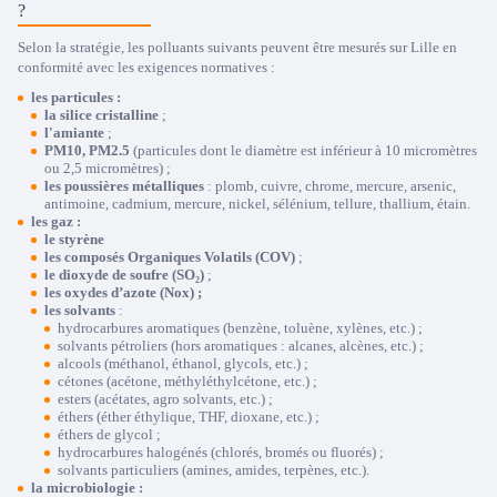
?
Selon la stratégie, les polluants suivants peuvent être mesurés sur Lille en
conformité avec les exigences normatives :
les particules :
la silice cristalline
;
l'amiante
;
PM10, PM2.5
(particules dont le diamètre est inférieur à 10 micromètres
ou 2,5 micromètres) ;
les poussières métalliques
: plomb, cuivre, chrome, mercure, arsenic,
antimoine, cadmium, mercure, nickel, sélénium, tellure, thallium, étain.
les gaz :
le styrène
les composés Organiques Volatils (COV)
;
le dioxyde de soufre (SO₂)
;
les oxydes d’azote (Nox) ;
les solvants
:
hydrocarbures aromatiques (benzène, toluène, xylènes, etc.) ;
solvants pétroliers (hors aromatiques : alcanes, alcènes, etc.) ;
alcools (méthanol, éthanol, glycols, etc.) ;
cétones (acétone, méthyléthylcétone, etc.) ;
esters (acétates, agro solvants, etc.) ;
éthers (éther éthylique, THF, dioxane, etc.) ;
éthers de glycol ;
hydrocarbures halogénés (chlorés, bromés ou fluorés) ;
solvants particuliers (amines, amides, terpènes, etc.).
la microbiologie :