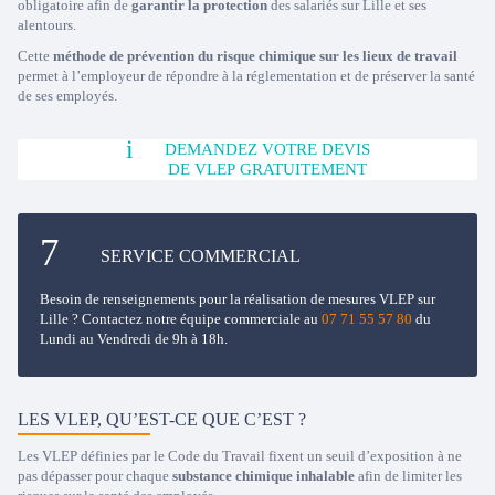
obligatoire afin de
garantir la protection
des salariés sur Lille et ses
alentours.
Cette
méthode de prévention du risque chimique sur les lieux de travail
permet à l’employeur de répondre à la réglementation et de préserver la santé
de ses employés.
DEMANDEZ VOTRE DEVIS
DE VLEP GRATUITEMENT
SERVICE COMMERCIAL
Besoin de renseignements pour la réalisation de mesures VLEP sur
Lille ? Contactez notre équipe commerciale au
07 71 55 57 80
du
Lundi au Vendredi de 9h à 18h.
LES VLEP, QU’EST-CE QUE C’EST ?
Les VLEP définies par le Code du Travail fixent un seuil d’exposition à ne
pas dépasser pour chaque
substance chimique inhalable
afin de limiter les