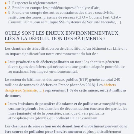
7. Respecter la réglementation ;
8. Prendre en compte les problématiques d’analyse d’air ;
9. Prendre en compte des autres contraintes des sites : coactivités,
restitution des zones, présence de réseaux (CFO – Courant Fort, CFA –
Courant Faible, eau aéraulique SSI- Systèmes de Sécurité Incendie, ...).
QUELS SONT LES ENJEUX ENVIRONNEMENTAUX
LIÉS À LA DÉPOLLUTION DES BÂTIMENTS ?
Les chantiers de réhabilitation ou de démolition d’un bâtiment sur Lille ont
un impact significatif sur notre environnement du fait de :
leur production de déchets polluants
ou non : les chantiers génèrent
divers types de déchets qui nécessitent une gestion adaptée pour réduire
au maximum leur impact environnemental.
Le secteur du bâtiment et des travaux publics (BTP) génère au total 240
millions de tonnes de déchets en France (données 2018). Les
déchets
dangereux (amiante, …)
représentent 1 % de cette masse, soit 2,4 millions
de tonnes.
leurs émissions de poussière d’amiante et de polluants atmosphériques
comme le plomb
: les chantiers de déconstruction émettent des particules
fines (amiante) et de la poussière, ainsi que divers polluants
atmosphériques (plomb), qui polluent l’air environnant.
Les
chantiers de rénovation ou de démolition d’un bâtiment peuvent donc
être source de pollution pour l'environnement
et plus particulièrement