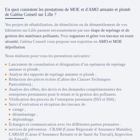
En quoi consistent les prestations de MOE et d'AMO amiante et plomb
de Galéna Conseil sur Lille ?
Vos projets de réhabilitation, de démolition ou de démantèlement de vos
bâtiments sur Lille passent nécessairement par une
étape de repérage et de
gestion des matériaux polluants
. Pour
organiser et gérer vos travaux en toute
sécurité
, Galéna Conseil vous propose son expertise en
AMO et MOE
dépollution
.
Nous réalisons pour vous les prestations suivantes :
Lancement de consultation et
désignation d’un opérateur de repérage
amiante et plomb ;
Analyse des rapports de repérage amiante et plomb
;
Rédaction des pièces écrites
(Cahier des Clauses Techniques
Particulières) ;
Analyse des offres, des devis et des demandes complémentaires des
entreprises
prestataires pour le retrait et la gestion des polluants
.
Vérification des process de l’entreprise prestataire (SS3 et SS4)
;
Suivi d’exécution et réception des travaux de :
curage ;
désamiantage ;
déplombage.
Échanges et communication avec les différentes parties prenantes
:
services de prévention : CRAM (Caisse Régionale d’Assurance Maladie),
CARSAT (Caisse d’Assurance Retraite et de Santé Au Travail), Inspection
du Travail) ;