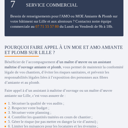
SERVICE COMMERCIAL
Besoin de renseignements pour l'AMO ou MOE Amiante & Plomb sur
votre bâtiment sur Lille et aux alentours ? Contactez notre équipe
commerciale au
07 71 55 57 80
du Lundi au Vendredi de 9h à 18h.
POURQUOI FAIRE APPEL À UN MOE ET AMO AMIANTE
ET PLOMB SUR LILLE ?
Bénéficier de l’accompagnement
d’un maître d’œuvre ou un assistant
maîtrise d’ouvrage amiante et plomb
, vous permet de maintenir la conformité
légale de vos chantiers, d’éviter les risques sanitaires, et prévenir les
responsabilités légales liées à l’exposition des personnes aux fibres
d’amiante et au plomb.
Faire appel à d’un assistant à maîtrise d’ouvrage ou un maître d’œuvre
amiante sur Lille, c’est vous assurer de :
1. Sécuriser la qualité de vos audits ;
2. Respecter votre budget ;
3. Sécuriser votre planning ;
4. Contrôler les quantités traitées en cours de chantier ;
5. Gérer le risque (ne pas mettre en danger la vie d’autrui) ;
6. Limiter les nuisances pour les locataires et les riverains ;