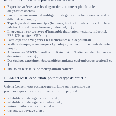
Expertise avérée dans les diagnostics amiante et plomb
, et les
diagnostics déchets ;
Parfaite connaissance des obligations légales
et du fonctionnement des
différents repérages ;
Typologie de clients multiple
(bailleurs, institutionnels publics, foncières
privées, fonds d’investissement, industriel, …) ;
Intervention sur tout type d’immeuble
(habitation, tertiaire, industriel,
ERP, IGH, navires, VRD, …) ;
Forte capacité à
vulgariser les métiers liés à la dépollution
;
Veille technique, économique et juridique
, facteur clé de réussite de votre
projet ;
Adhérent au SYRTA
(Syndicat du Retrait et du Traitement de l’Amiante et
des autres polluants) ;
Des
équipes expérimentées, certifiées amiante et plomb, sous-section 3 et
4
;
100 % du territoire de métropolitain couvert
.
L'AMO et MOE dépollution, pour quel type de projet ?
Galéna Conseil vous accompagne sur Lille sur l’ensemble des
problématiques liées aux polluants de votre projet de :
réhabilitation de logement collectif ;
réhabilitation de logement individuel ;
restructuration de locaux tertiaire ;
travaux sur ouvrage d’art ;
…