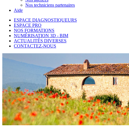
Nos techniciens partenaires
Aide
ESPACE DIAGNOSTIQUEURS
ESPACE PRO
NOS FORMATIONS
NUMÉRISATION 3D - BIM
ACTUALITÉS DIVERSES
CONTACTEZ-NOUS