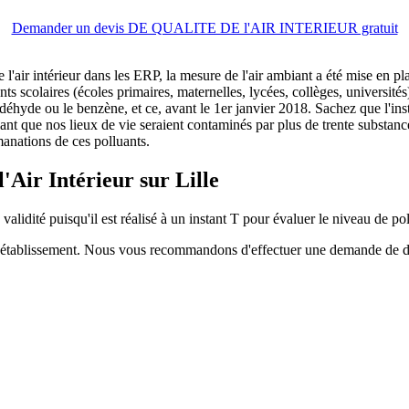
Demander un devis DE QUALITE DE l'AIR INTERIEUR gratuit
e l'air intérieur dans les ERP, la mesure de l'air ambiant a été mise en
ts scolaires (écoles primaires, maternelles, lycées, collèges, universités
ldéhyde ou le benzène, et ce, avant le 1er janvier 2018. Sachez que l'in
élant que nos lieux de vie seraient contaminés par plus de trente substan
manations de ces polluants.
l'Air Intérieur sur Lille
validité puisqu'il est réalisé à un instant T pour évaluer le niveau de poll
de l'établissement. Nous vous recommandons d'effectuer une demande de 