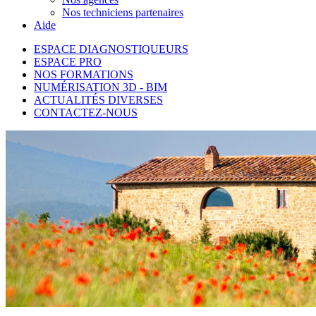
Nos techniciens partenaires
Aide
ESPACE DIAGNOSTIQUEURS
ESPACE PRO
NOS FORMATIONS
NUMÉRISATION 3D - BIM
ACTUALITÉS DIVERSES
CONTACTEZ-NOUS