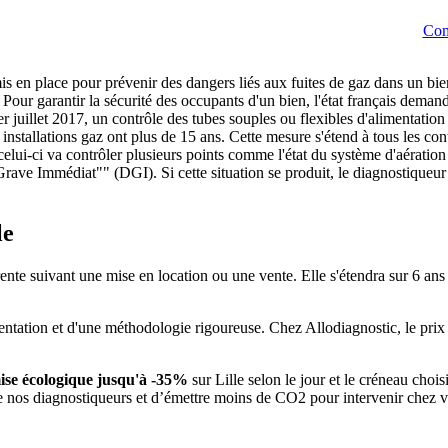
Com
 mis en place pour prévenir des dangers liés aux fuites de gaz dans un bi
. Pour garantir la sécurité des occupants d'un bien, l'état français dema
illet 2017, un contrôle des tubes souples ou flexibles d'alimentation 
 installations gaz ont plus de 15 ans. Cette mesure s'étend à tous les cont
celui-ci va contrôler plusieurs points comme l'état du système d'aération 
rave Immédiat"" (DGI). Si cette situation se produit, le diagnostiqueur 
le
rente suivant une mise en location ou une vente. Elle s'étendra sur 6 an
mentation et d'une méthodologie rigoureuse. Chez Allodiagnostic, le prix
ise écologique jusqu'à -35%
sur Lille selon le jour et le créneau choi
de nos diagnostiqueurs et d’émettre moins de CO2 pour intervenir chez v