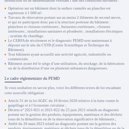
destruction ou de modernisation vérifiant l’une des conditions suivantes :
Opération sur un bâtiment dont la surface cumulée au plancher est
supérieure à 1 000 m².
Travaux de rénovation portant sur au moins 2 éléments de second œuvre,
et qui ne participent donc pas à la structure porteuse du bâtiment :
planchers et cloisons extérieures ; huisseries extérieures ; cloisons
intérieures ; installations sanitaires et plomberie ; installations électriques
; système de chauffage.
Le CERFA de récolement et le diagnostic PEMD sont maintenant à
déposer sur le site du CSTB (Centre Scientifique et Technique du
Bâtiment).
Tout bâtiment ayant accueilli une activité agricole, industrielle ou
commerciale.
Bâtiment ayant été le siège d’une utilisation, du stockage, de la fabrication
Trustpilot
ou de la distribution d’une ou plusieurs substances dangereuses.
Le cadre réglementaire du PEMD
Si vous souhaitez en savoir plus, voici les différents textes de loi encadrant
cette nouvelle obligation :
Article 51 de la loi AGEC du 10 février 2020 relative à la lutte contre le
gaspillage et à l’économie circulaire ;
Décrets n° 2021-821 et 2021-822 du 25 juin 2021 relatifs au diagnostic
portant sur la gestion des produits, équipements, matériaux et des déchets
issus de la démolition ou de la rénovation significative de bâtiments ;
Arrêté du 26 mars 2023 relatif au diagnostic portant sur la gestion des
produits, équipements, matériaux et déchets issus de la démolition ou de la