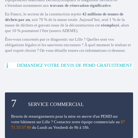
s’étendant notamment aux
travaux de rénovation significative
.
En France, le secteur de la construction rejette
42 millions de tonnes de
déchets par an
, soit 70 % de la masse totale. Aujourd’hui, seul 1 % de la
masse de déchets et gravats issue de la déconstruction est
réemployé
, alors
que 10 % pourraient l’être (source ADEME).
Êtes-vous concernés par ce diagnostic sur Lille ? Quelles sont vos
obligations légales et les sanctions encourues ? À quel moment le réaliser et
quel expert choisir ? On vous détaille toutes ces informations ci-dessous.
DEMANDEZ VOTRE DEVIS DE PEMD GRATUITEMENT
SERVICE COMMERCIAL
Besoin de renseignements pour la mise en œuvre d'un PEMD sur
votre bâtiment sur Lille ? Contactez notre équipe commerciale au
07
71 55 57 80
du Lundi au Vendredi de 9h à 18h.