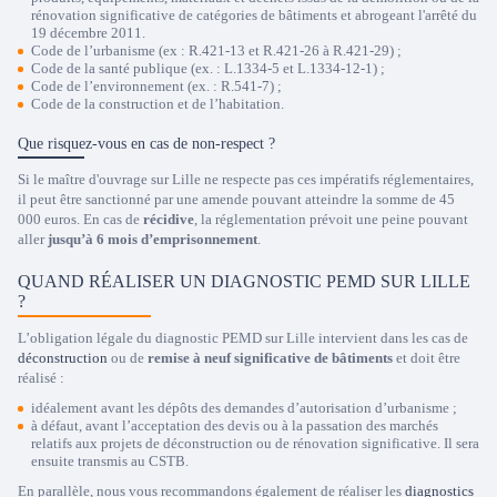
rénovation significative de catégories de bâtiments et abrogeant l'arrêté du
19 décembre 2011.
Code de l’urbanisme (ex : R.421-13 et R.421-26 à R.421-29) ;
Code de la santé publique (ex. : L.1334-5 et L.1334-12-1) ;
Code de l’environnement (ex. : R.541-7) ;
Code de la construction et de l’habitation.
Que risquez-vous en cas de non-respect ?
Si le maître d'ouvrage sur Lille ne respecte pas ces impératifs réglementaires,
il peut être sanctionné par une amende pouvant atteindre la somme de 45
000 euros. En cas de
récidive
, la réglementation prévoit une peine pouvant
aller
jusqu’à 6 mois d’emprisonnement
.
QUAND RÉALISER UN DIAGNOSTIC PEMD SUR LILLE
?
L’obligation légale du diagnostic PEMD sur Lille intervient dans les cas de
déconstruction
ou de
remise à neuf significative de bâtiments
et doit être
réalisé :
idéalement avant les dépôts des demandes d’autorisation d’urbanisme ;
à défaut, avant l’acceptation des devis ou à la passation des marchés
relatifs aux projets de déconstruction ou de rénovation significative. Il sera
ensuite transmis au CSTB.
En parallèle, nous vous recommandons également de réaliser les
diagnostics