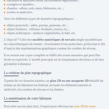
calculées et analysées selon les tolérances applicables ;
corrigées et ajustées ;
classées : arbres, sols, murs, bâtiments, etc. ;
zonées et analysées.
Voici les différents types de données topographiques :
objets ponctuels : arbre, poteau, panneau, etc. ;
objets linéaires : clôtures, bordures, routes, etc. ;
objets surfaciques : surfaces végétalisées, le bâti, etc.
L’objectif ? Créer des
modèles numériques de terrain
simple (synthétisant
les caractéristiques du terrain : écoulement d’eau point haut, points bas et fils
d’eau) et des représentations graphiques comme les courbes de niveau.
Il en ressort une copie complète et fidèle des zones mesurées qui peut être
livrée et exploitée. L’intérêt principal est la visualisation des lieux et de leur
géométrie à distance.
La création du plan topographique
À partir de ces données traitées, un
plan 2D ou une maquette 3D
détaillé du
terrain ou du bâtiment est élaboré, incluant les éléments naturels et
artificiels, les courbes de niveau et les limites.
La numérisation de votre bâtiment
Pour aller encore plus loin, l’expert peut effectuer un
scan 3D de votre