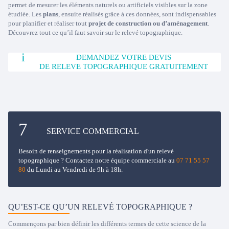
permet de mesurer les éléments naturels ou artificiels visibles sur la zone
étudiée. Les
plans
, ensuite réalisés grâce à ces données, sont indispensables
pour planifier et réaliser tout
projet de construction ou d’aménagement
.
Découvrez tout ce qu’il faut savoir sur le relevé topographique.
DEMANDEZ VOTRE DEVIS
DE RELEVE TOPOGRAPHIQUE GRATUITEMENT
SERVICE COMMERCIAL
Besoin de renseignements pour la réalisation d'un relevé
topographique ? Contactez notre équipe commerciale au
07 71 55 57
80
du Lundi au Vendredi de 9h à 18h.
QU’EST-CE QU’UN RELEVÉ TOPOGRAPHIQUE ?
Commençons par bien définir les différents termes de cette science de la