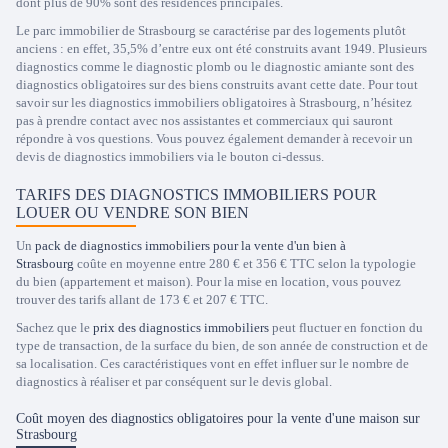
dont plus de 90% sont des résidences principales.
Le parc immobilier de Strasbourg se caractérise par des logements plutôt
anciens : en effet, 35,5% d’entre eux ont été construits avant 1949. Plusieurs
diagnostics comme le diagnostic plomb ou le diagnostic amiante sont des
diagnostics obligatoires sur des biens construits avant cette date. Pour tout
savoir sur les diagnostics immobiliers obligatoires à Strasbourg, n’hésitez
pas à prendre contact avec nos assistantes et commerciaux qui sauront
répondre à vos questions. Vous pouvez également demander à recevoir un
devis de diagnostics immobiliers via le bouton ci-dessus.
TARIFS DES DIAGNOSTICS IMMOBILIERS POUR
LOUER OU VENDRE SON BIEN
Un
pack de diagnostics immobiliers pour la vente d'un bien à
Strasbourg
coûte en moyenne entre 280 € et 356 € TTC selon la typologie
du bien (appartement et maison). Pour la mise en location, vous pouvez
trouver des tarifs allant de 173 € et 207 € TTC.
Sachez que le
prix des diagnostics immobiliers
peut fluctuer en fonction du
type de transaction, de la surface du bien, de son année de construction et de
sa localisation. Ces caractéristiques vont en effet influer sur le nombre de
diagnostics à réaliser et par conséquent sur le devis global.
Coût moyen des diagnostics obligatoires pour la vente d'une maison sur
Strasbourg