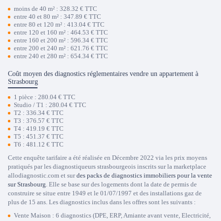
moins de 40 m² : 328.32 € TTC
entre 40 et 80 m² : 347.89 € TTC
entre 80 et 120 m² : 413.04 € TTC
entre 120 et 160 m² : 464.53 € TTC
entre 160 et 200 m² : 596.34 € TTC
entre 200 et 240 m² : 621.76 € TTC
entre 240 et 280 m² : 654.34 € TTC
Coût moyen des diagnostics réglementaires vendre un appartement à
Strasbourg
1 pièce : 280.04 € TTC
Studio / T1 : 280.04 € TTC
T2 : 336.34 € TTC
T3 : 376.57 € TTC
T4 : 419.19 € TTC
T5 : 451.37 € TTC
T6 : 481.12 € TTC
Cette enquête tarifaire a été réalisée en Décembre 2022 via les prix moyens
pratiqués par les diagnostiqueurs strasbourgeois inscrits sur la marketplace
allodiagnostic.com et sur
des packs de diagnostics immobiliers pour la vente
sur Strasbourg
. Elle se base sur des logements dont la date de permis de
construire se situe entre 1949 et le 01/07/1997 et des installations gaz de
plus de 15 ans. Les diagnostics inclus dans les offres sont les suivants :
Vente Maison : 6 diagnostics (DPE, ERP, Amiante avant vente, Electricité,