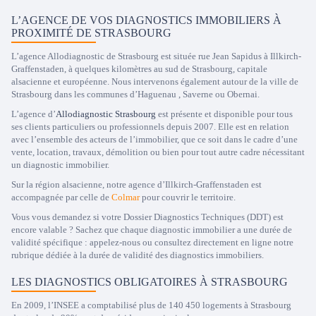
L’AGENCE DE VOS DIAGNOSTICS IMMOBILIERS À
PROXIMITÉ DE STRASBOURG
L’agence Allodiagnostic de Strasbourg est située rue Jean Sapidus à Illkirch-
Graffenstaden, à quelques kilomètres au sud de Strasbourg, capitale
alsacienne et européenne. Nous intervenons également autour de la ville de
Strasbourg dans les communes d’Haguenau , Saverne ou Obernai.
L’agence d’
Allodiagnostic Strasbourg
est présente et disponible pour tous
ses clients particuliers ou professionnels depuis 2007. Elle est en relation
avec l’ensemble des acteurs de l’immobilier, que ce soit dans le cadre d’une
vente, location, travaux, démolition ou bien pour tout autre cadre nécessitant
un diagnostic immobilier.
Sur la région alsacienne, notre agence d’Illkirch-Graffenstaden est
accompagnée par celle de
Colmar
pour couvrir le territoire.
Vous vous demandez si votre Dossier Diagnostics Techniques (DDT) est
encore valable ? Sachez que chaque diagnostic immobilier a une durée de
validité spécifique : appelez-nous ou consultez directement en ligne notre
rubrique dédiée à la durée de validité des diagnostics immobiliers.
LES DIAGNOSTICS OBLIGATOIRES À STRASBOURG
En 2009, l’INSEE a comptabilisé plus de 140 450 logements à Strasbourg