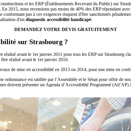
s constructions et les ERP (Établissements Recevant du Public) sur Stras
ite. En 2015, nous recensions pas moins de 40% des ERP répondant avec 
conformant pas à ces exigences risquent d'être sanctionnés pénalement. 
éalisation d'un
diagnostic accessibilité handicapé
.
DEMANDEZ VOTRE DEVIS GRATUITEMENT
ibilité sur Strasbourg ?
tre réalisé avant le 1er janvier 2011 pour tous les ERP sur Strasbourg c
être réalisé avant le 1er janvier 2010.
ravaux de mise en accessibilité en 2013 ou 2014, pour une mise en confo
, une ordonnance est ratifiée par l’Assemblée et le Sénat pour offrir de 
rmes doivent présenter un Agenda d’Accessibilité Programmé (Ad’AP) à 