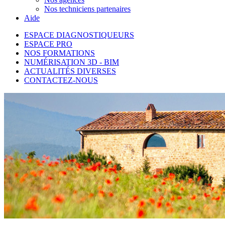
Nos techniciens partenaires
Aide
ESPACE DIAGNOSTIQUEURS
ESPACE PRO
NOS FORMATIONS
NUMÉRISATION 3D - BIM
ACTUALITÉS DIVERSES
CONTACTEZ-NOUS