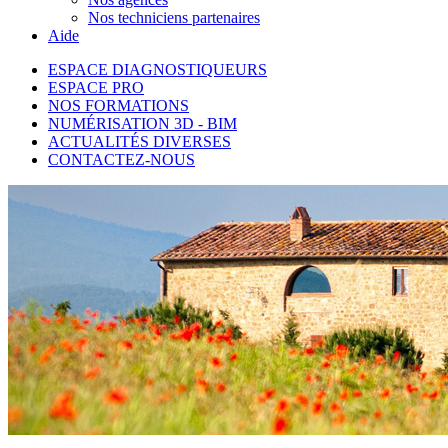
Nos techniciens partenaires
Aide
ESPACE DIAGNOSTIQUEURS
ESPACE PRO
NOS FORMATIONS
NUMÉRISATION 3D - BIM
ACTUALITÉS DIVERSES
CONTACTEZ-NOUS