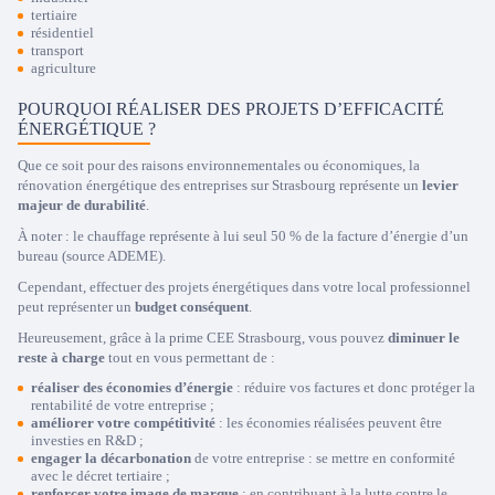
tertiaire
résidentiel
transport
Trustpilot
agriculture
POURQUOI RÉALISER DES PROJETS D’EFFICACITÉ
ÉNERGÉTIQUE ?
Que ce soit pour des raisons environnementales ou économiques, la
rénovation énergétique des entreprises sur Strasbourg représente un
levier
majeur de durabilité
.
À noter : le chauffage représente à lui seul 50 % de la facture d’énergie d’un
bureau (source ADEME).
Cependant, effectuer des projets énergétiques dans votre local professionnel
peut représenter un
budget conséquent
.
Heureusement, grâce à la prime CEE Strasbourg, vous pouvez
diminuer le
reste à charge
tout en vous permettant de :
réaliser des économies d’énergie
: réduire vos factures et donc protéger la
rentabilité de votre entreprise ;
améliorer votre compétitivité
: les économies réalisées peuvent être
investies en R&D ;
engager la décarbonation
de votre entreprise : se mettre en conformité
avec le décret tertiaire ;
renforcer votre image de marque
: en contribuant à la lutte contre le