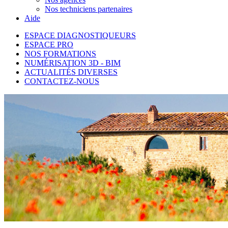
Nos techniciens partenaires
Aide
ESPACE DIAGNOSTIQUEURS
ESPACE PRO
NOS FORMATIONS
NUMÉRISATION 3D - BIM
ACTUALITÉS DIVERSES
CONTACTEZ-NOUS