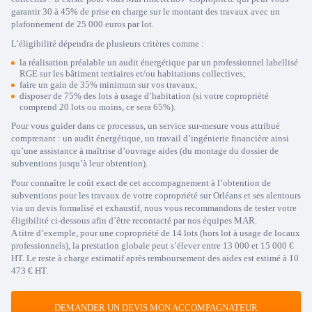
garantir 30 à 45% de prise en charge sur le montant des travaux avec un
plafonnement de 25 000 euros par lot.
L’éligibilité dépendra de plusieurs critères comme :
la réalisation préalable un audit énergétique par un professionnel labellisé
RGE sur les bâtiment tertiaires et/ou habitations collectives;
faire un gain de 35% minimum sur vos travaux;
disposer de 75% des lots à usage d’habitation (si votre copropriété
comprend 20 lots ou moins, ce sera 65%).
Pour vous guider dans ce processus, un service sur-mesure vous attribué
comprenant : un audit énergétique, un travail d’ingénierie financière ainsi
qu’une assistance à maîtrise d’ouvrage aides (du montage du dossier de
subventions jusqu’à leur obtention).
Pour connaître le coût exact de cet accompagnement à l’obtention de
subventions pour les travaux de votre copropriété sur Orléans et ses alentours
via un devis formalisé et exhaustif, nous vous recommandons de tester votre
éligibilité ci-dessous afin d’être recontacté par nos équipes MAR.
A titre d’exemple, pour une copropriété de 14 lots (hors lot à usage de locaux
professionnels), la prestation globale peut s’élever entre 13 000 et 15 000 €
HT. Le reste à charge estimatif après remboursement des aides est estimé à 10
473 € HT.
DEMANDER UN DEVIS MON ACCOMPAGNATEUR