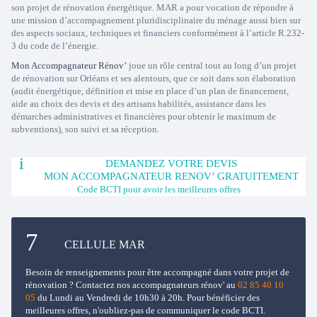
son projet de rénovation énergétique. MAR a pour vocation de répondre à
une mission d’accompagnement pluridisciplinaire du ménage aussi bien sur
des aspects sociaux, techniques et financiers conformément à l’article R.232-
3 du code de l’énergie.
Mon Accompagnateur Rénov’
joue un rôle central tout au long d’un projet
de rénovation sur Orléans et ses alentours, que ce soit dans son élaboration
(audit énergétique, définition et mise en place d’un plan de financement,
aide au choix des devis et des artisans habilités, assistance dans les
démarches administratives et financières pour obtenir le maximum de
subventions), son suivi et sa réception.
DEMANDEZ VOTRE DEVIS
MON ACCOMPAGNATEUR RENOV’ GRATUITEMENT
Code BCTI pour avoir les meilleures offres
CELLULE MAR
Besoin de renseignements pour être accompagné dans votre projet de
rénovation ? Contactez nos accompagnateurs rénov' au
02 85 40 10
05
du Lundi au Vendredi de 10h30 à 20h. Pour bénéficier des
meilleures offres, n'oubliez-pas de communiquer le code BCTI.