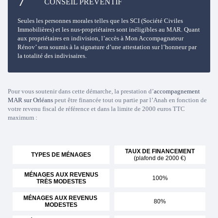
CONSEIL PRÉVENTIF
Seules les personnes morales telles que les SCI (Société Civiles
Immobilières) et les nus-propriétaires sont inéligibles au MAR. Quant
aux propriétaires en indivision, l’accès à Mon Accompagnateur
Rénov’ sera soumis à la signature d’une attestation sur l’honneur par
la totalité des indivisaires.
Pour vous soutenir dans cette démarche, la prestation d’
accompagnement
MAR sur Orléans
peut être financée tout ou partie par l’Anah en fonction de
votre revenu fiscal de référence et dans la limite de 2000 euros TTC
maximum :
TAUX DE FINANCEMENT
TYPES DE MÉNAGES
(plafond de 2000 €)
MÉNAGES AUX REVENUS
100%
TRÈS MODESTES
MÉNAGES AUX REVENUS
80%
MODESTES