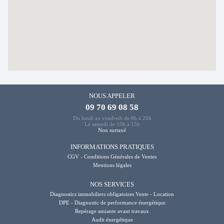
NOUS APPELER
09 70 69 08 58
Du lundi au vendredi de 8h à 20h
Le samedi de 10h à 15h
Non surtaxé
INFORMATIONS PRATIQUES
CGV - Conditions Générales de Ventes
Mentions légales
NOS SERVICES
Diagnostics immobiliers obligatoires Vente - Location
DPE - Diagnostic de performance énergétique
Repérage amiante avant travaux
Audit énergétique