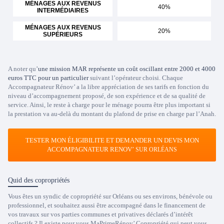
MÉNAGES AUX REVENUS
40%
INTERMÉDIAIRES
MÉNAGES AUX REVENUS
20%
SUPÉRIEURS
A noter qu’
une mission MAR représente un coût oscillant entre 2000 et 4000
euros TTC pour un particulier
suivant l’opérateur choisi. Chaque
Accompagnateur Rénov’ a la libre appréciation de ses tarifs en fonction du
niveau d’accompagnement proposé, de son expérience et de sa qualité de
service. Ainsi, le reste à charge pour le ménage pourra être plus important si
la prestation va au-delà du montant du plafond de prise en charge par l’Anah.
TESTER MON ÉLIGIBILITE ET DEMANDER UN DEVIS MON
ACCOMPAGNATEUR RENOV’
SUR ORLÉANS
Quid des copropriétés
Vous êtes un syndic de copropriété sur Orléans ou ses environs, bénévole ou
professionnel, et souhaitez aussi être accompagné dans le financement de
vos travaux sur vos parties communes et privatives déclarés d’intérêt
collectifs ? Il existe pour vous MaPrimeRénov’ Copropriété qui peut vous