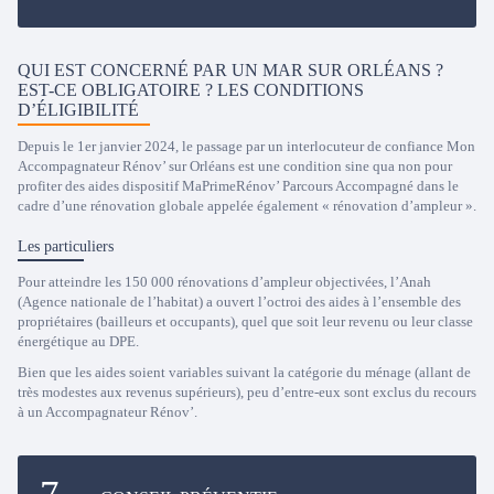
QUI EST CONCERNÉ PAR UN MAR SUR ORLÉANS ?
EST-CE OBLIGATOIRE ? LES CONDITIONS
D’ÉLIGIBILITÉ
Depuis le 1er janvier 2024, le passage par un interlocuteur de confiance Mon
Accompagnateur Rénov’ sur Orléans est une condition sine qua non pour
profiter des aides dispositif MaPrimeRénov’ Parcours Accompagné dans le
cadre d’une rénovation globale appelée également « rénovation d’ampleur ».
Les particuliers
Pour atteindre les 150 000 rénovations d’ampleur objectivées, l’Anah
(Agence nationale de l’habitat) a ouvert l’octroi des aides à l’ensemble des
propriétaires (bailleurs et occupants), quel que soit leur revenu ou leur classe
énergétique au DPE.
Bien que les aides soient variables suivant la catégorie du ménage (allant de
très modestes aux revenus supérieurs), peu d’entre-eux sont exclus du recours
à un Accompagnateur Rénov’.