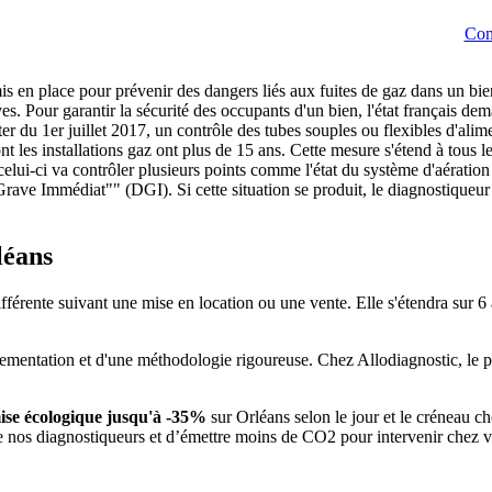
Com
 mis en place pour prévenir des dangers liés aux fuites de gaz dans un bi
es. Pour garantir la sécurité des occupants d'un bien, l'état français dem
1er juillet 2017, un contrôle des tubes souples ou flexibles d'alimen
nt les installations gaz ont plus de 15 ans. Cette mesure s'étend à tous l
celui-ci va contrôler plusieurs points comme l'état du système d'aération 
rave Immédiat"" (DGI). Si cette situation se produit, le diagnostiqueur 
léans
ifférente suivant une mise en location ou une vente. Elle s'étendra sur 6
glementation et d'une méthodologie rigoureuse. Chez Allodiagnostic, le p
ise écologique jusqu'à -35%
sur Orléans selon le jour et le créneau c
de nos diagnostiqueurs et d’émettre moins de CO2 pour intervenir chez 