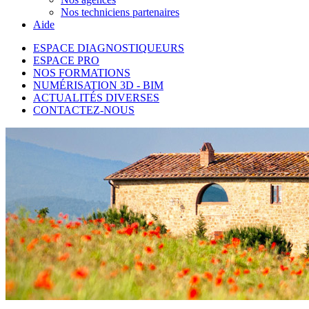
Nos techniciens partenaires
Aide
ESPACE DIAGNOSTIQUEURS
ESPACE PRO
NOS FORMATIONS
NUMÉRISATION 3D - BIM
ACTUALITÉS DIVERSES
CONTACTEZ-NOUS