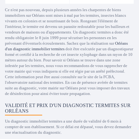
Ce n'est pas nouveau, depuis plusieurs années les charpentes de biens
immobiliers sur Orléans sont mises à mal par les termites, insectes blancs
vivants en colonies et se nourrissant de bois. Rongeant l'élément de
l'intérieur, le termite est devenu un parasite redoutable pour les bailleurs et
vendeurs de maisons ou d'appartements. Un diagnostic termites a donc été
rendu obligatoire le 8 juin 1999 pour sécuriser les personnes en les
prévenant d'éventuels écroulements. Sachez que la réalisation sur
Orléans
d'un diagnostic immobilier termites
doit être exécutée par un diagnostiqueur
formé et certifié à la recherche de cet insecte xylophage dans un rayon de 10
mètres autour du bien. Pour savoir si Orléans se trouve dans une zone
infestée par les termites, nous vous recommandons de vous rapprocher de
votre mairie qui vous indiquera si elle est régie par un arrêté préfectoral.
Cette information peut être aussi consultée sur le site de la FCBA,
l'observatoire national des termites. En cas de présence avérée de termites
suite au diagnostic, votre mairie sur Orléans peut vous imposer des travaux
de désinfection pour ainsi éviter toute propagation.
VALIDITÉ ET PRIX D'UN DIAGNOSTIC TERMITES SUR
ORLÉANS
Un diagnostic immobilier termites a une durée de validité de 6 mois à
compter de son établissement. Si ce délai est dépassé, vous devez demander
une réactualisation du diagnostic.