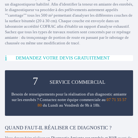
un diagnostiqueur habilité. Afin d'identifier la teneur en amiante des enrobés,
le diagnostiqueur va procéder à des prélèvements autrement appelés
""carottage"" tous les 500 m² permettant d'analyser les différentes couches de
la surface bitumée (20 à 30 cm). Chaque couche est envoyée dans un
laboratoire accrédité COFRAC afin d'établir un rapport d'analyse exhaustif.
Sachez que tous les types de travaux routiers sont concernés par ce repérage
amiante : du tronçonnage de portion de route en passant par le rabotage de
chaussée ou même une modification de tracé.
DEMANDEZ VOTRE DEVIS GRATUITEMENT
SERVICE COMMERCIAL
Besoin de renseignements pour la réalisation d'un diagnostic amiante
sur les enrobés ? Contactez notre équipe commerciale au
07 71 55 57
80
du Lundi au Vendredi de 9h à 18h.
QUAND FAUT-IL RÉALISER CE DIAGNOSTIC ?
Vous devez faire réaliser un
Diagnostic Amiante sur enrobés et HAP
avant de