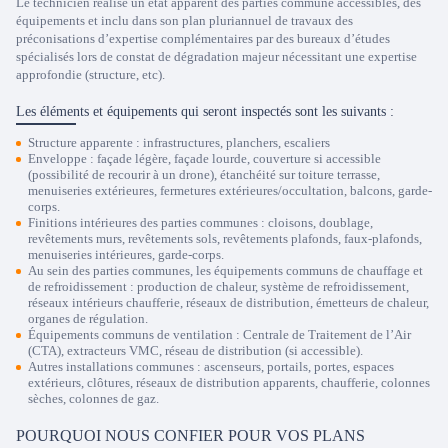
Le technicien réalise un état apparent des parties commune accessibles, des
équipements et inclu dans son plan pluriannuel de travaux des
préconisations d’expertise complémentaires par des bureaux d’études
spécialisés lors de constat de dégradation majeur nécessitant une expertise
approfondie (structure, etc).
Les éléments et équipements qui seront inspectés sont les suivants :
Structure apparente : infrastructures, planchers, escaliers
Enveloppe : façade légère, façade lourde, couverture si accessible
(possibilité de recourir à un drone), étanchéité sur toiture terrasse,
menuiseries extérieures, fermetures extérieures/occultation, balcons, garde-
corps.
Finitions intérieures des parties communes : cloisons, doublage,
revêtements murs, revêtements sols, revêtements plafonds, faux-plafonds,
menuiseries intérieures, garde-corps.
Au sein des parties communes, les équipements communs de chauffage et
de refroidissement : production de chaleur, système de refroidissement,
réseaux intérieurs chaufferie, réseaux de distribution, émetteurs de chaleur,
organes de régulation.
Équipements communs de ventilation : Centrale de Traitement de l’Air
(CTA), extracteurs VMC, réseau de distribution (si accessible).
Autres installations communes : ascenseurs, portails, portes, espaces
extérieurs, clôtures, réseaux de distribution apparents, chaufferie, colonnes
sèches, colonnes de gaz.
POURQUOI NOUS CONFIER POUR VOS PLANS