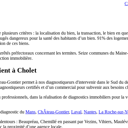
C
plusieurs critères : la localisation du bien, la transaction, le bien en q
r jugés dangereux pour la santé des habitants d’un bien. 91% des logement
ion de ces biens.
rrêtés préfectoraux concernant les termites. Seize communes du Maine-et
action immobilière.
ient à Cholet
teau-Gontier permet à nos diagnostiqueurs d'intervenir dans le Sud du d
agnostiqueurs certifiés et d’un commercial pour subvenir aux besoins cl
rofessionnels, dans la réalisation de diagnostics immobiliers pour la ve
odiagnostic du
Mans
,
ChÂteau-Gontier
,
Laval
,
Nantes
,
La Roche-sur-Y
rs alentours : Beaupréau, Chemillé en passant par Vezins, Vihiers, Mau
ec la proximité d’une agence locale.