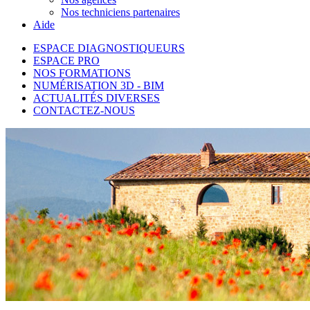
Nos techniciens partenaires
Aide
ESPACE DIAGNOSTIQUEURS
ESPACE PRO
NOS FORMATIONS
NUMÉRISATION 3D - BIM
ACTUALITÉS DIVERSES
CONTACTEZ-NOUS