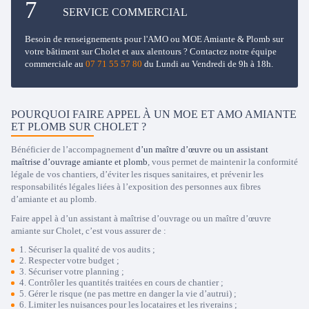
SERVICE COMMERCIAL
Besoin de renseignements pour l'AMO ou MOE Amiante & Plomb sur
votre bâtiment sur Cholet et aux alentours ? Contactez notre équipe
commerciale au
07 71 55 57 80
du Lundi au Vendredi de 9h à 18h.
POURQUOI FAIRE APPEL À UN MOE ET AMO AMIANTE
ET PLOMB SUR CHOLET ?
Bénéficier de l’accompagnement
d’un maître d’œuvre ou un assistant
maîtrise d’ouvrage amiante et plomb
, vous permet de maintenir la conformité
légale de vos chantiers, d’éviter les risques sanitaires, et prévenir les
responsabilités légales liées à l’exposition des personnes aux fibres
d’amiante et au plomb.
Faire appel à d’un assistant à maîtrise d’ouvrage ou un maître d’œuvre
amiante sur Cholet, c’est vous assurer de :
1. Sécuriser la qualité de vos audits ;
2. Respecter votre budget ;
3. Sécuriser votre planning ;
4. Contrôler les quantités traitées en cours de chantier ;
5. Gérer le risque (ne pas mettre en danger la vie d’autrui) ;
6. Limiter les nuisances pour les locataires et les riverains ;