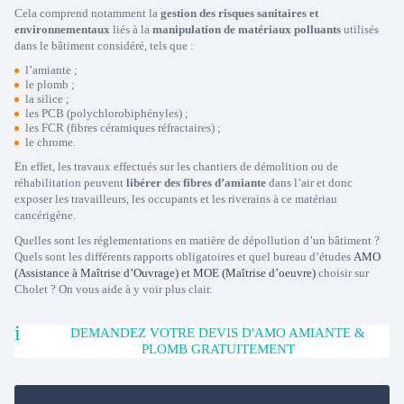
Cela comprend notamment la
gestion des risques sanitaires et
environnementaux
liés à la
manipulation de matériaux polluants
utilisés
dans le bâtiment considéré, tels que :
l’amiante ;
le plomb ;
la silice ;
les PCB (polychlorobiphényles) ;
les FCR (fibres céramiques réfractaires) ;
le chrome.
En effet, les travaux effectués sur les chantiers de démolition ou de
réhabilitation peuvent
libérer des fibres d’amiante
dans l’air et donc
exposer les travailleurs, les occupants et les riverains à ce matériau
cancérigène.
Quelles sont les réglementations en matière de dépollution d’un bâtiment ?
Quels sont les différents rapports obligatoires et quel bureau d’études
AMO
(Assistance à Maîtrise d’Ouvrage) et MOE (Maîtrise d’oeuvre)
choisir sur
Cholet ? On vous aide à y voir plus clair.
DEMANDEZ VOTRE DEVIS D'AMO AMIANTE &
PLOMB GRATUITEMENT