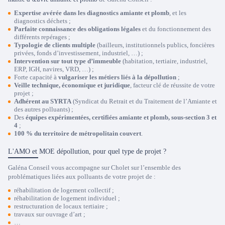
Expertise avérée dans les diagnostics amiante et plomb
, et les
diagnostics déchets ;
Parfaite connaissance des obligations légales
et du fonctionnement des
différents repérages ;
Typologie de clients multiple
(bailleurs, institutionnels publics, foncières
privées, fonds d’investissement, industriel, …) ;
Intervention sur tout type d’immeuble
(habitation, tertiaire, industriel,
ERP, IGH, navires, VRD, …) ;
Forte capacité à
vulgariser les métiers liés à la dépollution
;
Veille technique, économique et juridique
, facteur clé de réussite de votre
projet ;
Adhérent au SYRTA
(Syndicat du Retrait et du Traitement de l’Amiante et
des autres polluants) ;
Des
équipes expérimentées, certifiées amiante et plomb, sous-section 3 et
4
;
100 % du territoire de métropolitain couvert
.
L'AMO et MOE dépollution, pour quel type de projet ?
Galéna Conseil vous accompagne sur Cholet sur l’ensemble des
problématiques liées aux polluants de votre projet de :
réhabilitation de logement collectif ;
réhabilitation de logement individuel ;
restructuration de locaux tertiaire ;
travaux sur ouvrage d’art ;
…