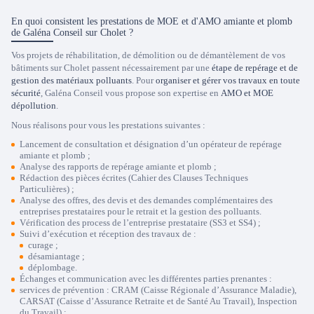
En quoi consistent les prestations de MOE et d'AMO amiante et plomb
de Galéna Conseil sur Cholet ?
Vos projets de réhabilitation, de démolition ou de démantèlement de vos
bâtiments sur Cholet passent nécessairement par une
étape de repérage et de
gestion des matériaux polluants
. Pour
organiser et gérer vos travaux en toute
sécurité
, Galéna Conseil vous propose son expertise en
AMO et MOE
dépollution
.
Nous réalisons pour vous les prestations suivantes :
Lancement de consultation et
désignation d’un opérateur de repérage
amiante et plomb ;
Analyse des rapports de repérage amiante et plomb
;
Rédaction des pièces écrites
(Cahier des Clauses Techniques
Particulières) ;
Analyse des offres, des devis et des demandes complémentaires des
entreprises
prestataires pour le retrait et la gestion des polluants
.
Vérification des process de l’entreprise prestataire (SS3 et SS4)
;
Suivi d’exécution et réception des travaux de :
curage ;
désamiantage ;
déplombage.
Échanges et communication avec les différentes parties prenantes
:
services de prévention : CRAM (Caisse Régionale d’Assurance Maladie),
CARSAT (Caisse d’Assurance Retraite et de Santé Au Travail), Inspection
du Travail) ;