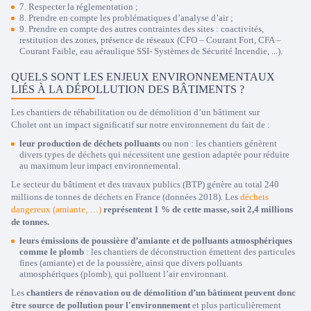
7. Respecter la réglementation ;
8. Prendre en compte les problématiques d’analyse d’air ;
9. Prendre en compte des autres contraintes des sites : coactivités,
restitution des zones, présence de réseaux (CFO – Courant Fort, CFA –
Courant Faible, eau aéraulique SSI- Systèmes de Sécurité Incendie, ...).
QUELS SONT LES ENJEUX ENVIRONNEMENTAUX
LIÉS À LA DÉPOLLUTION DES BÂTIMENTS ?
Les chantiers de réhabilitation ou de démolition d’un bâtiment sur
Cholet ont un impact significatif sur notre environnement du fait de :
leur production de déchets polluants
ou non : les chantiers génèrent
divers types de déchets qui nécessitent une gestion adaptée pour réduire
au maximum leur impact environnemental.
Le secteur du bâtiment et des travaux publics (BTP) génère au total 240
millions de tonnes de déchets en France (données 2018). Les
déchets
dangereux (amiante, …)
représentent 1 % de cette masse, soit 2,4 millions
de tonnes.
leurs émissions de poussière d’amiante et de polluants atmosphériques
comme le plomb
: les chantiers de déconstruction émettent des particules
fines (amiante) et de la poussière, ainsi que divers polluants
atmosphériques (plomb), qui polluent l’air environnant.
Les
chantiers de rénovation ou de démolition d’un bâtiment peuvent donc
être source de pollution pour l'environnement
et plus particulièrement