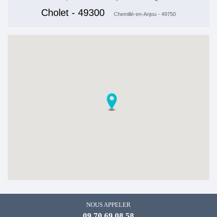
Cholet - 49300
Chemillé-en-Anjou - 49750
NOUS APPELER
09 70 69 08 58