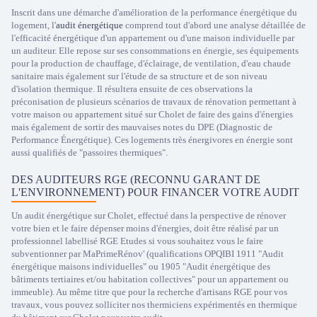
Inscrit dans une démarche d'amélioration de la performance énergétique du
logement, l'
audit énergétique
comprend tout d'abord une analyse détaillée de
l'efficacité énergétique d'un appartement ou d'une maison individuelle par
un auditeur. Elle repose sur ses consommations en énergie, ses équipements
pour la production de chauffage, d'éclairage, de ventilation, d'eau chaude
sanitaire mais également sur l'étude de sa structure et de son niveau
d'isolation thermique. Il résultera ensuite de ces observations la
préconisation de plusieurs scénarios de travaux de rénovation permettant à
votre maison ou appartement situé sur Cholet de faire des gains d'énergies
mais également de sortir des mauvaises notes du DPE (Diagnostic de
Performance Énergétique). Ces logements très énergivores en énergie sont
aussi qualifiés de "passoires thermiques".
DES AUDITEURS RGE (RECONNU GARANT DE
L'ENVIRONNEMENT) POUR FINANCER VOTRE AUDIT
Un audit énergétique sur Cholet, effectué dans la perspective de rénover
votre bien et le faire dépenser moins d'énergies, doit être réalisé par un
professionnel labellisé RGE Etudes si vous souhaitez vous le faire
subventionner par MaPrimeRénov' (qualifications OPQIBI 1911 "Audit
énergétique maisons individuelles" ou 1905 "Audit énergétique des
bâtiments tertiaires et/ou habitation collectives" pour un appartement ou
immeuble). Au même titre que pour la recherche d'artisans RGE pour vos
travaux, vous pouvez solliciter nos thermiciens expérimentés en thermique